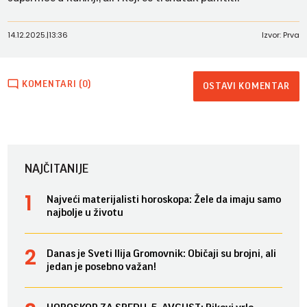
14.12.2025.
|
13:36
Izvor: Prva
KOMENTARI (0)
OSTAVI KOMENTAR
NAJČITANIJE
Najveći materijalisti horoskopa: Žele da imaju samo
najbolje u životu
Danas je Sveti Ilija Gromovnik: Običaji su brojni, ali
jedan je posebno važan!