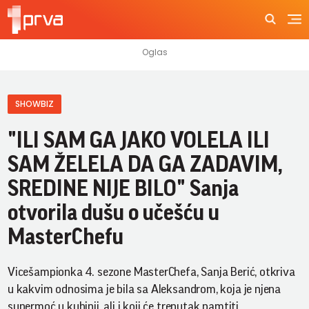
SHOWBIZ
"ILI SAM GA JAKO VOLELA ILI
SAM ŽELELA DA GA ZADAVIM,
SREDINE NIJE BILO" Sanja
otvorila dušu o učešću u
MasterChefu
Vicešampionka 4. sezone MasterChefa, Sanja Berić, otkriva
u kakvim odnosima je bila sa Aleksandrom, koja je njena
supermoć u kuhinji, ali i koji će trenutak pamtiti.