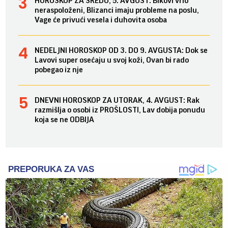
HOROSKOP ZA SREDU, 5. AVGUST: Bikovi vrlo
neraspoloženi, Blizanci imaju probleme na poslu,
Vage će privući vesela i duhovita osoba
NEDELJNI HOROSKOP OD 3. DO 9. AVGUSTA: Dok se
Lavovi super osećaju u svoj koži, Ovan bi rado
pobegao iz nje
DNEVNI HOROSKOP ZA UTORAK, 4. AVGUST: Rak
razmišlja o osobi iz PROŠLOSTI, Lav dobija ponudu
koja se ne ODBIJA