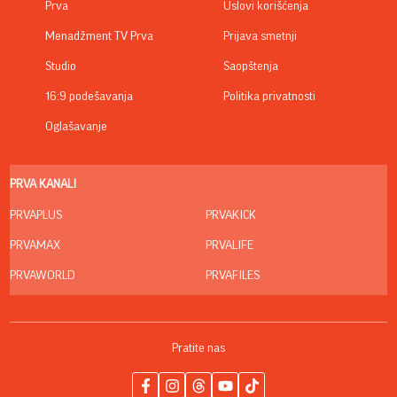
Prva
Uslovi korišćenja
Menadžment TV Prva
Prijava smetnji
Studio
Saopštenja
16:9 podešavanja
Politika privatnosti
Oglašavanje
PRVA KANALI
PRVAPLUS
PRVAKICK
PRVAMAX
PRVALIFE
PRVAWORLD
PRVAFILES
Pratite nas