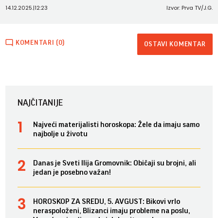
14.12.2025.
|
12:23
Izvor: Prva TV/J.G.
KOMENTARI (0)
OSTAVI KOMENTAR
NAJČITANIJE
Najveći materijalisti horoskopa: Žele da imaju samo
najbolje u životu
Danas je Sveti Ilija Gromovnik: Običaji su brojni, ali
jedan je posebno važan!
HOROSKOP ZA SREDU, 5. AVGUST: Bikovi vrlo
neraspoloženi, Blizanci imaju probleme na poslu,