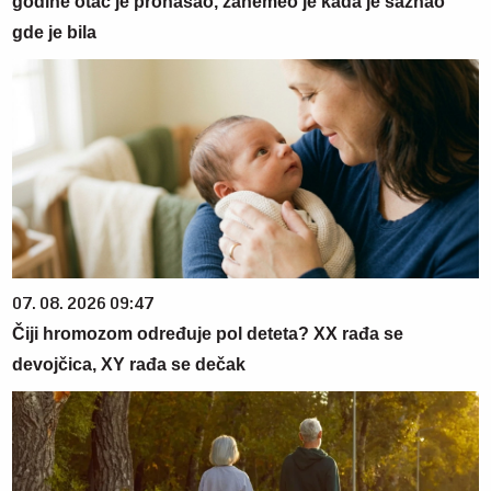
godine otac je pronašao, zanemeo je kada je saznao
gde je bila
07. 08. 2026 09:47
Čiji hromozom određuje pol deteta? XX rađa se
devojčica, XY rađa se dečak