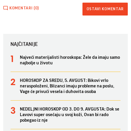
KOMENTARI (0)
OSTAVI KOMENTAR
NAJČITANIJE
Najveći materijalisti horoskopa: Žele da imaju samo
najbolje u životu
HOROSKOP ZA SREDU, 5. AVGUST: Bikovi vrlo
neraspoloženi, Blizanci imaju probleme na poslu,
Vage će privući vesela i duhovita osoba
NEDELJNI HOROSKOP OD 3. DO 9. AVGUSTA: Dok se
Lavovi super osećaju u svoj koži, Ovan bi rado
pobegao iz nje