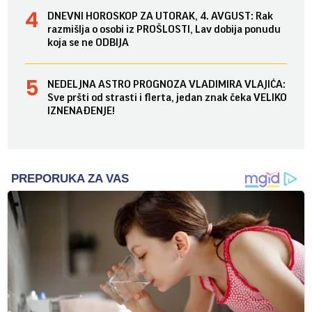
DNEVNI HOROSKOP ZA UTORAK, 4. AVGUST: Rak
razmišlja o osobi iz PROŠLOSTI, Lav dobija ponudu
koja se ne ODBIJA
NEDELJNA ASTRO PROGNOZA VLADIMIRA VLAJIĆA:
Sve pršti od strasti i flerta, jedan znak čeka VELIKO
IZNENAĐENJE!