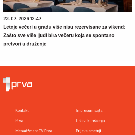
23. 07. 2026 12:47
Letnje večeri u gradu više nisu rezervisane za vikend:
Zašto sve više ljudi bira večeru koja se spontano
pretvori u druženje
Kontakt
Impresum sajta
Prva
Uslovi korišćenja
Menadžment TV Prva
Prijava smetnji