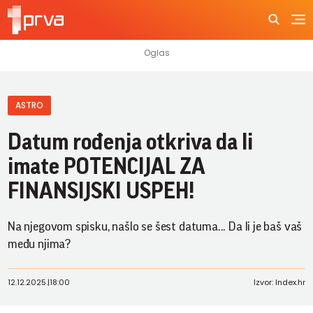
ASTRO
Datum rođenja otkriva da li
imate POTENCIJAL ZA
FINANSIJSKI USPEH!
Na njegovom spisku, našlo se šest datuma... Da li je baš vaš
među njima?
12.12.2025.
|
18:00
Izvor: Index.hr