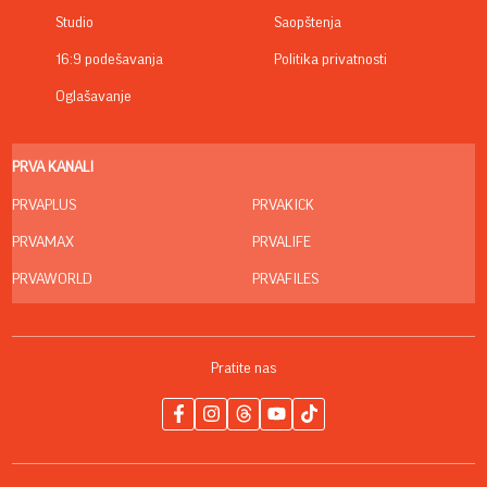
Studio
Saopštenja
16:9 podešavanja
Politika privatnosti
Oglašavanje
PRVA KANALI
PRVAPLUS
PRVAKICK
PRVAMAX
PRVALIFE
PRVAWORLD
PRVAFILES
Pratite nas