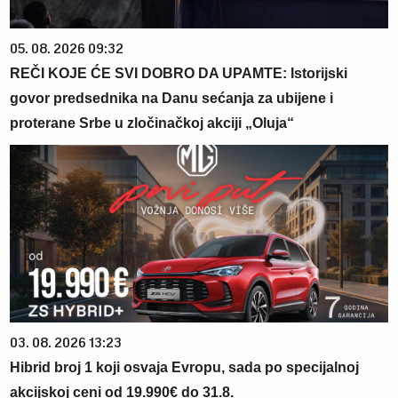
05. 08. 2026 09:32
REČI KOJE ĆE SVI DOBRO DA UPAMTE: Istorijski
govor predsednika na Danu sećanja za ubijene i
proterane Srbe u zločinačkoj akciji „Oluja“
03. 08. 2026 13:23
Hibrid broj 1 koji osvaja Evropu, sada po specijalnoj
akcijskoj ceni od 19.990€ do 31.8.