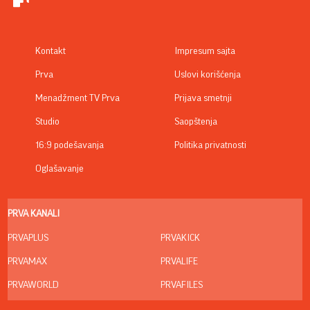
Kontakt
Impresum sajta
Prva
Uslovi korišćenja
Menadžment TV Prva
Prijava smetnji
Studio
Saopštenja
16:9 podešavanja
Politika privatnosti
Oglašavanje
PRVA KANALI
PRVAPLUS
PRVAKICK
PRVAMAX
PRVALIFE
PRVAWORLD
PRVAFILES