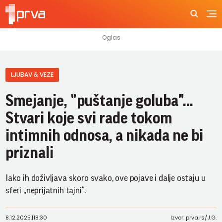
LJUBAV & VEZE
Smejanje, "puštanje goluba"...
Stvari koje svi rade tokom
intimnih odnosa, a nikada ne bi
priznali
Iako ih doživljava skoro svako, ove pojave i dalje ostaju u
sferi „neprijatnih tajni“.
8.12.2025.
|
18:30
Izvor: prva.rs/J.G.