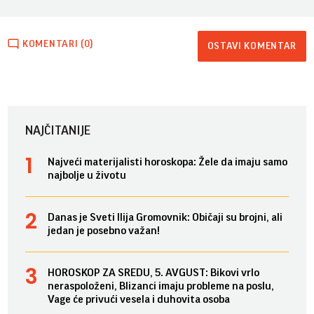
KOMENTARI (0)
OSTAVI KOMENTAR
NAJČITANIJE
Najveći materijalisti horoskopa: Žele da imaju samo
najbolje u životu
Danas je Sveti Ilija Gromovnik: Običaji su brojni, ali
jedan je posebno važan!
HOROSKOP ZA SREDU, 5. AVGUST: Bikovi vrlo
neraspoloženi, Blizanci imaju probleme na poslu,
Vage će privući vesela i duhovita osoba