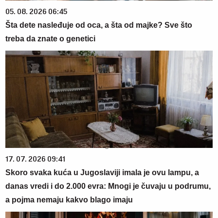
05. 08. 2026 06:45
Šta dete nasleđuje od oca, a šta od majke? Sve što
treba da znate o genetici
17. 07. 2026 09:41
Skoro svaka kuća u Jugoslaviji imala je ovu lampu, a
danas vredi i do 2.000 evra: Mnogi je čuvaju u podrumu,
a pojma nemaju kakvo blago imaju