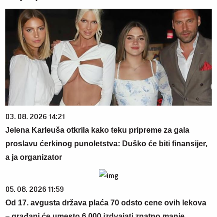
03. 08. 2026 14:21
Jelena Karleuša otkrila kako teku pripreme za gala
proslavu ćerkinog punoletstva: Duško će biti finansijer,
a ja organizator
05. 08. 2026 11:59
Od 17. avgusta država plaća 70 odsto cene ovih lekova
– građani će umesto 6.000 izdvajati znatno manje