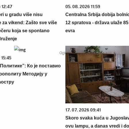
6 12:47
05. 08. 2026 11:59
ri u gradu više nisu
Centralna Srbija dobija bolni
 za vikend: Zašto sve više
12 spratova - država ulaže 85
večeru koja se spontano
evra
druženje
 15:45
Политике”: Ко је поставио
рополиту Методију у
аостру
17. 07. 2026 09:41
Skoro svaka kuća u Jugoslavij
ovu lampu, a danas vredi i do