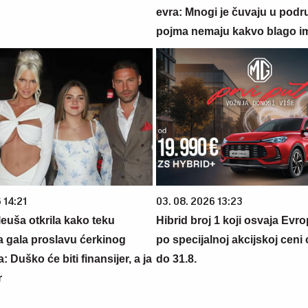
evra: Mnogi je čuvaju u podr
pojma nemaju kakvo blago i
 14:21
03. 08. 2026 13:23
euša otkrila kako teku
Hibrid broj 1 koji osvaja Evr
a gala proslavu ćerkinog
po specijalnoj akcijskoj ceni
: Duško će biti finansijer, a ja
do 31.8.
r