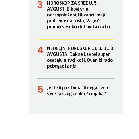
HOROSKOP ZA SREDU, 5.
AVGUST: Bikovi vrlo
neraspoloženi, Blizanci imaju
probleme na poslu, Vage će
privući vesela i duhovita osoba
NEDELJNI HOROSKOP OD 3. DO 9.
AVGUSTA: Dok se Lavovi super
osećaju u svoj koži, Ovan bi rado
pobegao iz nje
Jeste li pozitivna ili negativna
verzija svog znaka Zodijaka?