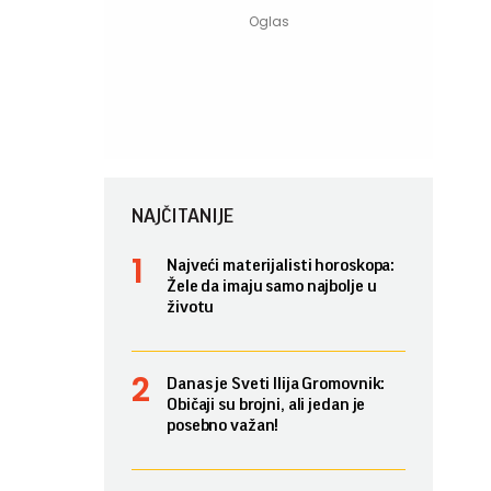
NAJČITANIJE
Najveći materijalisti horoskopa:
Žele da imaju samo najbolje u
životu
Danas je Sveti Ilija Gromovnik:
Običaji su brojni, ali jedan je
posebno važan!