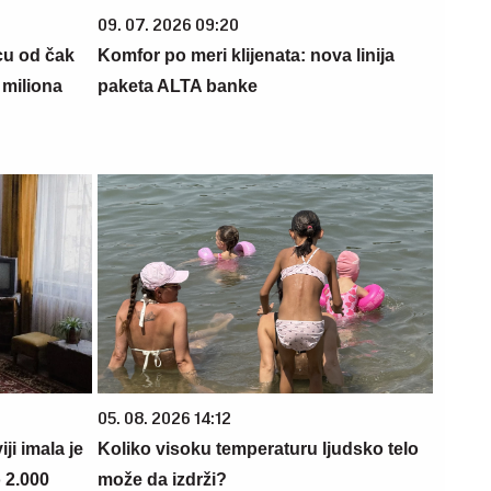
09. 07. 2026 09:20
cu od čak
Komfor po meri klijenata: nova linija
 miliona
paketa ALTA banke
05. 08. 2026 14:12
i imala je
Koliko visoku temperaturu ljudsko telo
 2.000
može da izdrži?