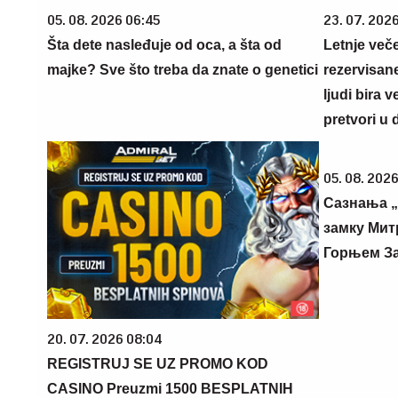
05. 08. 2026 06:45
23. 07. 202
Šta dete nasleđuje od oca, a šta od
Letnje veče
majke? Sve što treba da znate o genetici
rezervisane
ljudi bira 
pretvori u 
05. 08. 2026
Сазнања „
замку Мит
Горњем З
20. 07. 2026 08:04
REGISTRUJ SE UZ PROMO KOD
CASINO Preuzmi 1500 BESPLATNIH