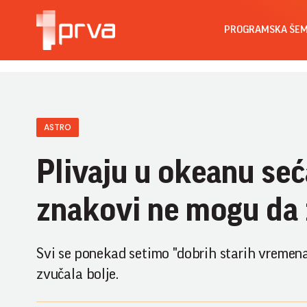
PROGRAMSKA ŠE
ASTRO
Plivaju u okeanu seć
znakovi ne mogu da ž
Svi se ponekad setimo "dobrih starih vremena"
zvučala bolje.