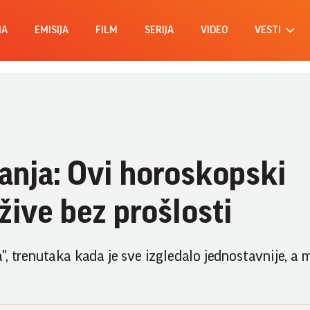
MA
EMISIJA
FILM
SERIJA
VIDEO
VESTI
anja: Ovi horoskopski
ive bez prošlosti
, trenutaka kada je sve izgledalo jednostavnije, a 