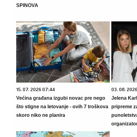
SPINOVA
15. 07. 2026 07:44
03. 08. 2026
Većina građana izgubi novac pre nego
Jelena Karl
što stigne na letovanje - ovih 7 troškova
pripreme z
skoro niko ne planira
punoletstva
organizato