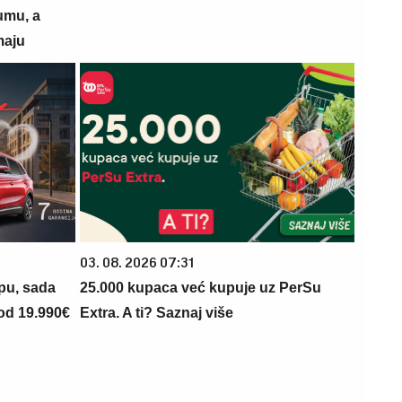
umu, a
maju
03. 08. 2026 07:31
opu, sada
25.000 kupaca već kupuje uz PerSu
 od 19.990€
Extra. A ti? Saznaj više