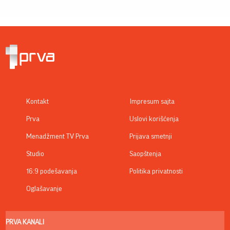
Kontakt
Impresum sajta
Prva
Uslovi korišćenja
Menadžment TV Prva
Prijava smetnji
Studio
Saopštenja
16:9 podešavanja
Politika privatnosti
Oglašavanje
PRVA KANALI