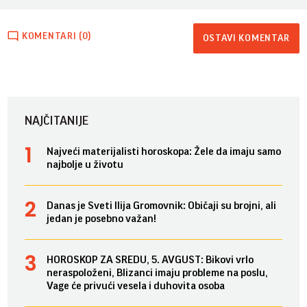
KOMENTARI (0)
OSTAVI KOMENTAR
NAJČITANIJE
Najveći materijalisti horoskopa: Žele da imaju samo
najbolje u životu
Danas je Sveti Ilija Gromovnik: Običaji su brojni, ali
jedan je posebno važan!
HOROSKOP ZA SREDU, 5. AVGUST: Bikovi vrlo
neraspoloženi, Blizanci imaju probleme na poslu,
Vage će privući vesela i duhovita osoba