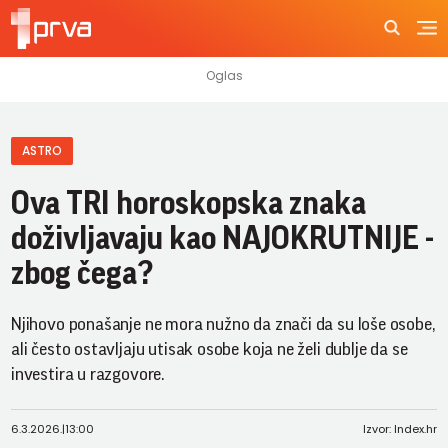
ASTRO
Ova TRI horoskopska znaka
doživljavaju kao NAJOKRUTNIJE -
zbog čega?
Njihovo ponašanje ne mora nužno da znači da su loše osobe,
ali često ostavljaju utisak osobe koja ne želi dublje da se
investira u razgovore.
6.3.2026.
|
13:00
Izvor: Index.hr