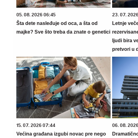
05. 08. 2026 06:45
23. 07. 202
Šta dete nasleđuje od oca, a šta od
Letnje veče
majke? Sve što treba da znate o genetici
rezervisane
ljudi bira 
pretvori u 
15. 07. 2026 07:44
06. 08. 202
Većina građana izgubi novac pre nego
Dramatično