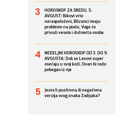
HOROSKOP ZA SREDU, 5.
AVGUST: Bikovi vrlo
neraspoloženi, Blizanci imaju
probleme na poslu, Vage će
privući vesela i duhovita osoba
NEDELJNI HOROSKOP OD 3. DO 9.
AVGUSTA: Dok se Lavovi super
osećaju u svoj koži, Ovan bi rado
pobegao iz nje
Jeste li pozitivna ili negativna
verzija svog znaka Zodijaka?