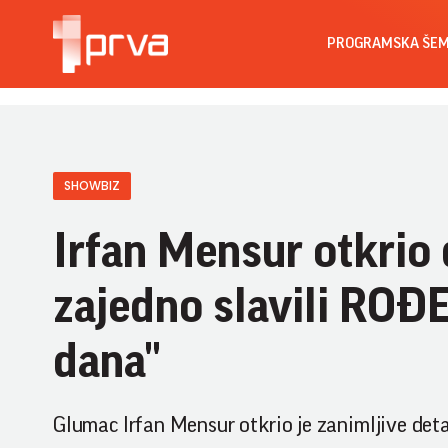
PROGRAMSKA ŠE
SHOWBIZ
Irfan Mensur otkrio
zajedno slavili ROĐ
dana"
Glumac Irfan Mensur otkrio je zanimljive deta