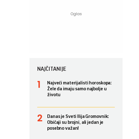
NAJČITANIJE
Najveći materijalisti horoskopa:
Žele da imaju samo najbolje u
životu
Danas je Sveti Ilija Gromovnik:
Običaji su brojni, ali jedan je
posebno važan!