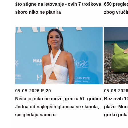
što stigne na letovanje - ovih 7 troškova
650 pregle
skoro niko ne planira
zbog vrućin
05. 08. 2026 19:20
05. 08. 2026
Ništa joj niko ne može, grmi u 51. godini:
Bez ovih 10
Jedna od najlepših glumica se skinula,
plažu: Mno
svi gledaju samo u...
gorko poka