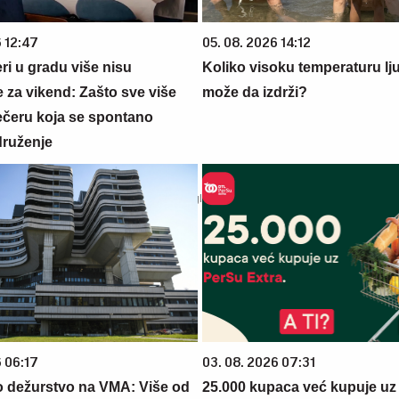
6 12:47
05. 08. 2026 14:12
ri u gradu više nisu
Koliko visoku temperaturu lj
 za vikend: Zašto sve više
može da izdrži?
večeru koja se spontano
druženje
6 06:17
03. 08. 2026 07:31
 dežurstvo na VMA: Više od
25.000 kupaca već kupuje uz