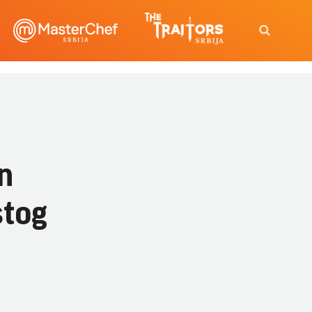
n
stog