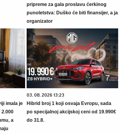
pripreme za gala proslavu ćerkinog
punoletstva: Duško će biti finansijer, a ja
organizator
03. 08. 2026 13:23
i imala je
Hibrid broj 1 koji osvaja Evropu, sada
 2.000
po specijalnoj akcijskoj ceni od 19.990€
umu, a
do 31.8.
maju