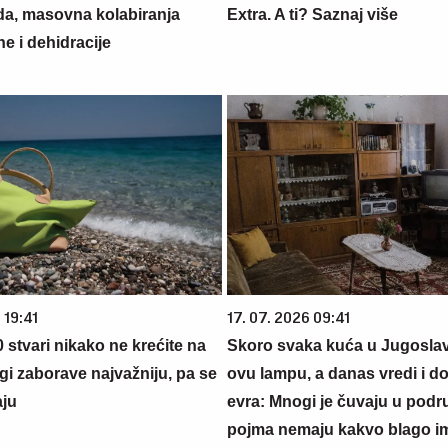
da, masovna kolabiranja
Extra. A ti? Saznaj više
e i dehidracije
 19:41
17. 07. 2026 09:41
 stvari nikako ne krećite na
Skoro svaka kuća u Jugoslavij
gi zaborave najvažniju, pa se
ovu lampu, a danas vredi i do
ju
evra: Mnogi je čuvaju u podr
pojma nemaju kakvo blago i