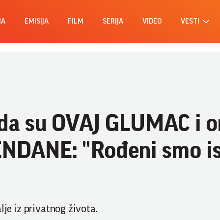
MA
EMISIJA
FILM
SERIJA
VIDEO
VESTI
 da su OVAJ GLUMAC i o
ENDANE: "Rođeni smo i
lje iz privatnog života.