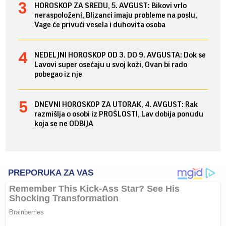
HOROSKOP ZA SREDU, 5. AVGUST: Bikovi vrlo
neraspoloženi, Blizanci imaju probleme na poslu,
Vage će privući vesela i duhovita osoba
NEDELJNI HOROSKOP OD 3. DO 9. AVGUSTA: Dok se
Lavovi super osećaju u svoj koži, Ovan bi rado
pobegao iz nje
DNEVNI HOROSKOP ZA UTORAK, 4. AVGUST: Rak
razmišlja o osobi iz PROŠLOSTI, Lav dobija ponudu
koja se ne ODBIJA