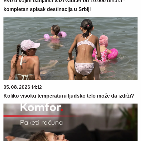
Evo u kojim banjama važi vaučer od 10.000 dinara -
kompletan spisak destinacija u Srbiji
05. 08. 2026 14:12
Koliko visoku temperaturu ljudsko telo može da izdrži?