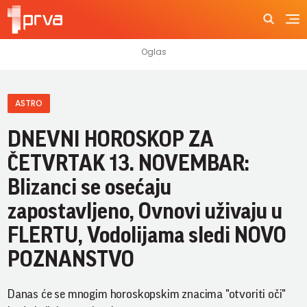
ASTRO
DNEVNI HOROSKOP ZA
ČETVRTAK 13. NOVEMBAR:
Blizanci se osećaju
zapostavljeno, Ovnovi uživaju u
FLERTU, Vodolijama sledi NOVO
POZNANSTVO
Danas će se mnogim horoskopskim znacima "otvoriti oči"