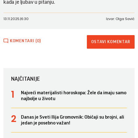
kada je ljubav u pitanju.
13.11.2025.
|
6:30
Izvor: Olga Savić
KOMENTARI (0)
OSTAVI KOMENTAR
NAJČITANIJE
Najveći materijalisti horoskopa: Žele da imaju samo
najbolje u životu
Danas je Sveti Ilija Gromovnik: Običaji su brojni, ali
jedan je posebno važan!