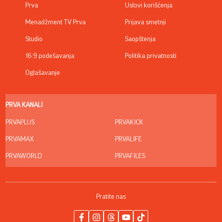
Prva
Uslovi korišćenja
Menadžment TV Prva
Prijava smetnji
Studio
Saopštenja
16:9 podešavanja
Politika privatnosti
Oglašavanje
PRVA KANALI
PRVAPLUS
PRVAKICK
PRVAMAX
PRVALIFE
PRVAWORLD
PRVAFILES
Pratite nas