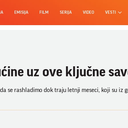
MA
EMISIJA
FILM
SERIJA
VIDEO
VESTI
ućine uz ove ključne sav
a se rashladimo dok traju letnji meseci, koji su iz 