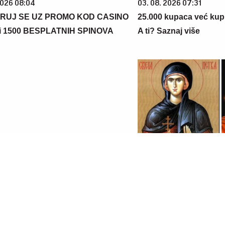
6 08:04
03. 08. 2026 07:31
J SE UZ PROMO KOD
25.000 kupaca već kupuje uz
euzmi 1500 BESPLATNIH
Extra. A ti? Saznaj više
6 07:36
06. 08. 2026 09:39
 dete bude dobro: Danas se
Marija (3) se igrala u dvorištu
 Svetoj Petki
nestala: Posle 42 godine otac