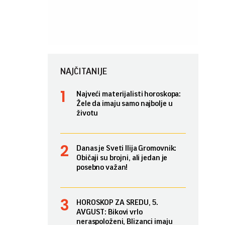
NAJČITANIJE
Najveći materijalisti horoskopa:
Žele da imaju samo najbolje u
životu
Danas je Sveti Ilija Gromovnik:
Običaji su brojni, ali jedan je
posebno važan!
HOROSKOP ZA SREDU, 5.
AVGUST: Bikovi vrlo
neraspoloženi, Blizanci imaju