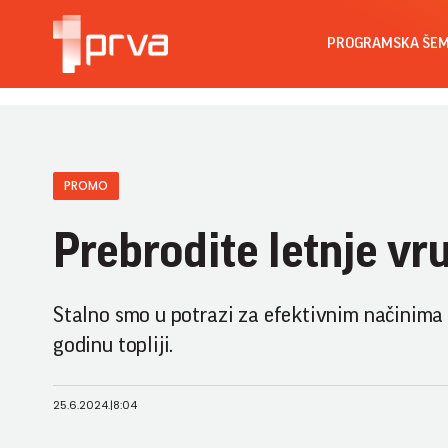
PROGRAMSKA ŠE
PROMO
Prebrodite letnje vr
Stalno smo u potrazi za efektivnim načinima d
godinu topliji.
25.6.2024.
|
8:04