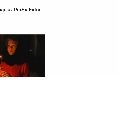
08. 08. 2026 15:48
 PerSu
INDIJA OBRĆE ĆURAK,
UČESTVOVALA NA VEŽBAMA NATO:
Šok za Rusiju i Kinu, ali Moskva ima
"caku" kako da zadrži saveznika
08. 08. 2026 15:59
 i samo je
Devet neobičnih simptoma trudnoće za
 je
koje niste možda znali