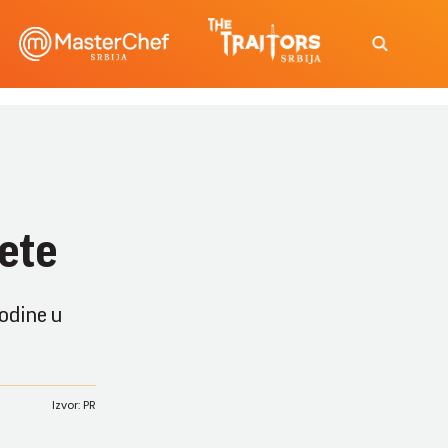
ete
godine u
Izvor: PR