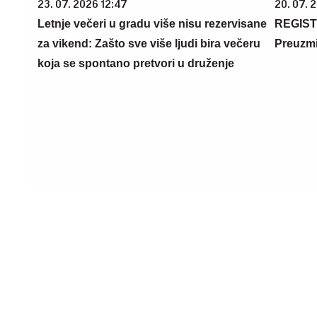
23. 07. 2026 12:47
20. 07. 202
Letnje večeri u gradu više nisu
REGISTRU
rezervisane za vikend: Zašto sve više
CASINO Pr
ljudi bira večeru koja se spontano
SPINOVA
pretvori u druženje
09. 07. 2026 09:20
08. 08. 202
Komfor po meri klijenata: nova linija
Samo da mi
paketa ALTA banke
majke mole