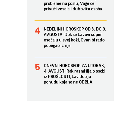
probleme na poslu, Vage će
privući vesela i duhovita osoba
NEDELJNI HOROSKOP OD 3. DO 9.
AVGUSTA: Dok se Lavovi super
osećaju u svoj koži, Ovan bi rado
pobegao iz nje
DNEVNI HOROSKOP ZA UTORAK,
4. AVGUST: Rak razmišlja o osobi
iz PROŠLOSTI, Lav dobija
ponudu koja se ne ODBIJA