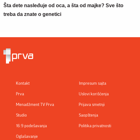
Šta dete nasleđuje od oca, a šta od majke? Sve što
treba da znate o genetici
Kontakt
Impresum sajta
Prva
Uslovi korišćenja
Menadžment TV Prva
Prijava smetnji
Studio
Saopštenja
16:9 podešavanja
Politika privatnosti
Oglašavanje