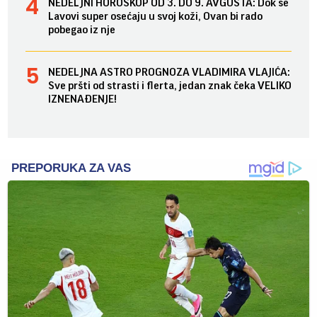
NEDELJNI HOROSKOP OD 3. DO 9. AVGUSTA: Dok se
Lavovi super osećaju u svoj koži, Ovan bi rado
pobegao iz nje
NEDELJNA ASTRO PROGNOZA VLADIMIRA VLAJIĆA:
Sve pršti od strasti i flerta, jedan znak čeka VELIKO
IZNENAĐENJE!