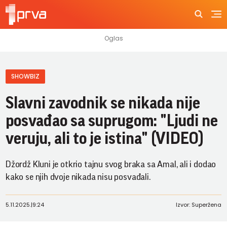
SHOWBIZ
Slavni zavodnik se nikada nije
posvađao sa suprugom: "Ljudi ne
veruju, ali to je istina" (VIDEO)
Džordž Kluni je otkrio tajnu svog braka sa Amal, ali i dodao
kako se njih dvoje nikada nisu posvađali.
5.11.2025.
|
9:24
Izvor: Superžena