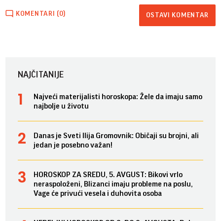
KOMENTARI (0)
OSTAVI KOMENTAR
NAJČITANIJE
Najveći materijalisti horoskopa: Žele da imaju samo
najbolje u životu
Danas je Sveti Ilija Gromovnik: Običaji su brojni, ali
jedan je posebno važan!
HOROSKOP ZA SREDU, 5. AVGUST: Bikovi vrlo
neraspoloženi, Blizanci imaju probleme na poslu,
Vage će privući vesela i duhovita osoba