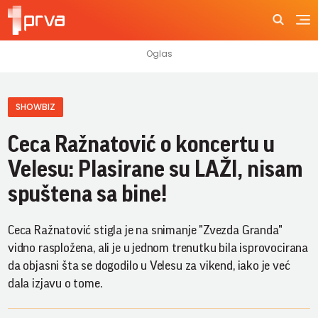
SHOWBIZ
Ceca Ražnatović o koncertu u
Velesu: Plasirane su LAŽI, nisam
spuštena sa bine!
Ceca Ražnatović stigla je na snimanje "Zvezda Granda"
vidno raspložena, ali je u jednom trenutku bila isprovocirana
da objasni šta se dogodilo u Velesu za vikend, iako je već
dala izjavu o tome.