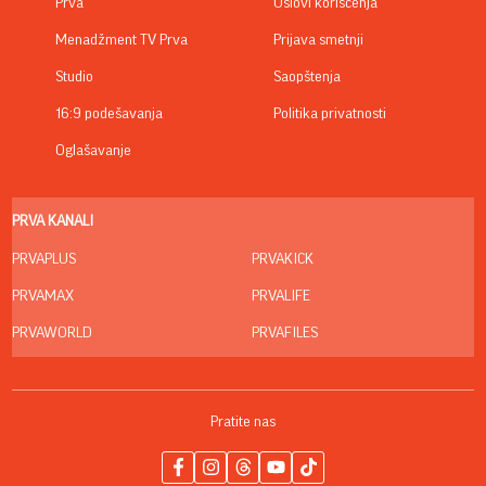
Prva
Uslovi korišćenja
Menadžment TV Prva
Prijava smetnji
Studio
Saopštenja
16:9 podešavanja
Politika privatnosti
Oglašavanje
PRVA KANALI
PRVAPLUS
PRVAKICK
PRVAMAX
PRVALIFE
PRVAWORLD
PRVAFILES
Pratite nas