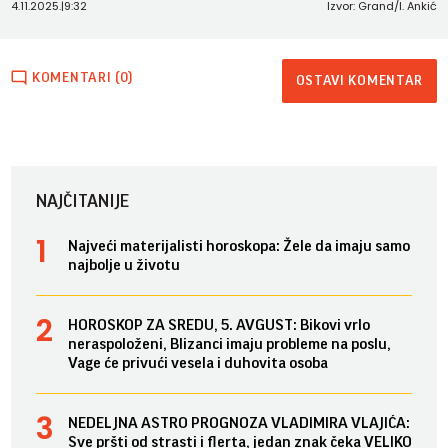
4.11.2025.
|
9:32
Izvor: Grand/I. Ankić
KOMENTARI (0)
OSTAVI KOMENTAR
NAJČITANIJE
Najveći materijalisti horoskopa: Žele da imaju samo
najbolje u životu
HOROSKOP ZA SREDU, 5. AVGUST: Bikovi vrlo
neraspoloženi, Blizanci imaju probleme na poslu,
Vage će privući vesela i duhovita osoba
NEDELJNA ASTRO PROGNOZA VLADIMIRA VLAJIĆA:
Sve pršti od strasti i flerta, jedan znak čeka VELIKO