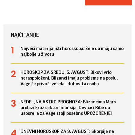
NAJČITANIJE
Najveći materijalisti horoskopa: Žele da imaju samo
najbolje u životu
HOROSKOP ZA SREDU, 5. AVGUST: Bikovi vrlo
neraspoloženi, Blizanci imaju probleme na poslu,
Vage će privući vesela i duhovita osoba
NEDELJNA ASTRO PROGNOZA: Blizancima Mars
prolazi kroz sektor finansija, Device i Ribe da
uspore, a za Vage stoji posebno UPOZORENJE!
DNEVNI HOROSKOP ZA 9. AVGUST: Škorpije na