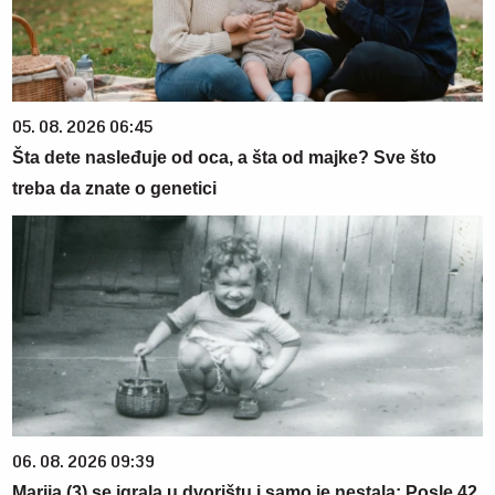
05. 08. 2026 06:45
Šta dete nasleđuje od oca, a šta od majke? Sve što
treba da znate o genetici
06. 08. 2026 09:39
Marija (3) se igrala u dvorištu i samo je nestala: Posle 42