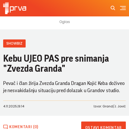
SHOWBIZ
Kebu UJEO PAS pre snimanja
"Zvezda Granda"
Pevač i član žirija Zvezda Granda Dragan Kojić Keba doživeo
je nesvakidašnju situaciju pred dolazak u Grandov studio.
4.11.2025.
|
9:14
Izvor: Grand/J. Jović
KOMENTARI (0)
OSTAVI KOMENTAR