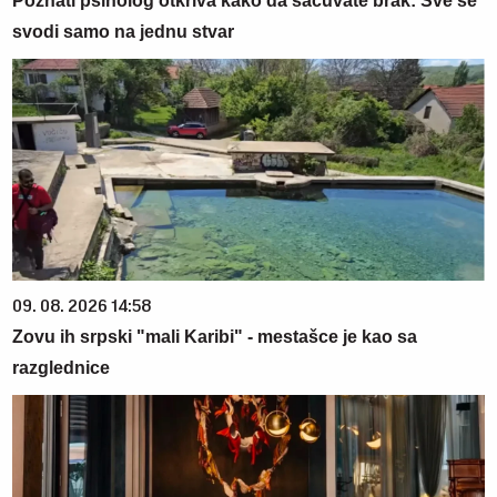
Poznati psiholog otkriva kako da sačuvate brak: Sve se
svodi samo na jednu stvar
09. 08. 2026 14:58
Zovu ih srpski "mali Karibi" - mestašce je kao sa
razglednice