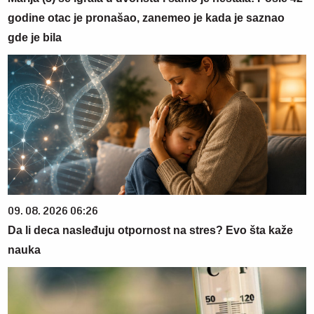
godine otac je pronašao, zanemeo je kada je saznao
gde je bila
09. 08. 2026 06:26
Da li deca nasleđuju otpornost na stres? Evo šta kaže
nauka