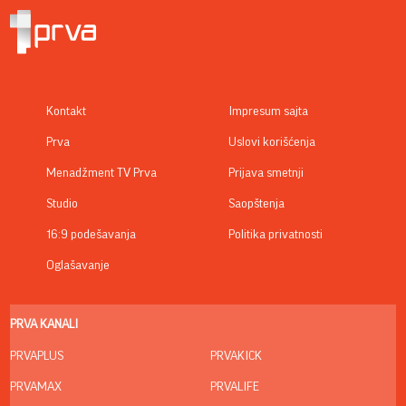
Kontakt
Impresum sajta
Prva
Uslovi korišćenja
Menadžment TV Prva
Prijava smetnji
Studio
Saopštenja
16:9 podešavanja
Politika privatnosti
Oglašavanje
PRVA KANALI
PRVAPLUS
PRVAKICK
PRVAMAX
PRVALIFE