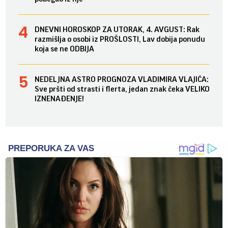
DNEVNI HOROSKOP ZA UTORAK, 4. AVGUST: Rak
razmišlja o osobi iz PROŠLOSTI, Lav dobija ponudu
koja se ne ODBIJA
NEDELJNA ASTRO PROGNOZA VLADIMIRA VLAJIĆA:
Sve pršti od strasti i flerta, jedan znak čeka VELIKO
IZNENAĐENJE!