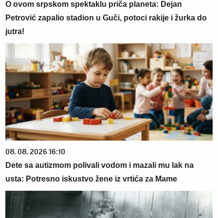
O ovom srpskom spektaklu priča planeta: Dejan
Petrović zapalio stadion u Guči, potoci rakije i žurka do
jutra!
08. 08. 2026 16:10
Dete sa autizmom polivali vodom i mazali mu lak na
usta: Potresno iskustvo žene iz vrtića za Mame