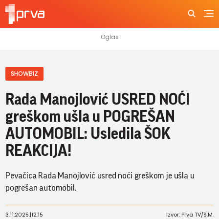
SHOWBIZ
Rada Manojlović USRED NOĆI
greškom ušla u POGREŠAN
AUTOMOBIL: Usledila ŠOK
REAKCIJA!
Pevačica Rada Manojlović usred noći greškom je ušla u
pogrešan automobil.
3.11.2025.
|
12:15
Izvor: Prva TV/S.M.