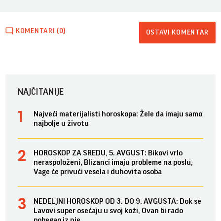
KOMENTARI (0)
OSTAVI KOMENTAR
NAJČITANIJE
Najveći materijalisti horoskopa: Žele da imaju samo
najbolje u životu
HOROSKOP ZA SREDU, 5. AVGUST: Bikovi vrlo
neraspoloženi, Blizanci imaju probleme na poslu,
Vage će privući vesela i duhovita osoba
NEDELJNI HOROSKOP OD 3. DO 9. AVGUSTA: Dok se
Lavovi super osećaju u svoj koži, Ovan bi rado
pobegao iz nje