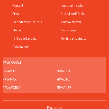
Kontakt
Impresum sajta
Prva
Uslovi korišćenja
Menadžment TV Prva
Prijava smetnji
Studio
Saopštenja
16:9 podešavanja
Politika privatnosti
Oglašavanje
PRVA KANALI
PRVAPLUS
PRVAKICK
PRVAMAX
PRVALIFE
PRVAWORLD
PRVAFILES
Pratite nas