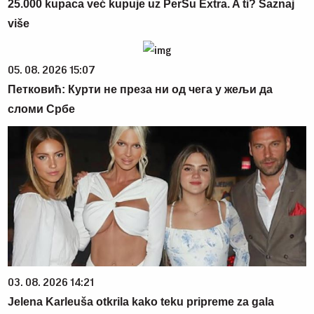
25.000 kupaca već kupuje uz PerSu Extra. A ti? Saznaj
više
05. 08. 2026 15:07
Петковић: Курти не преза ни од чега у жељи да
сломи Србе
03. 08. 2026 14:21
Jelena Karleuša otkrila kako teku pripreme za gala