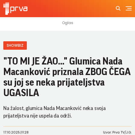
SHOWBIZ
"TO MI JE ŽAO..." Glumica Nada
Macanković priznala ZBOG ČEGA
su joj se neka prijateljstva
UGASILA
Na žalost, glumica Nada Macanković neka svoja
prijateljstva nije uspela da održi.
17.10.2025.
|
11:28
Izvor: Prva TV/J.G.