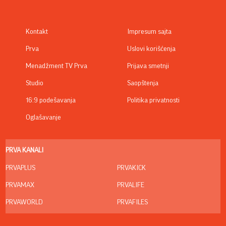
Kontakt
Impresum sajta
Prva
Uslovi korišćenja
Menadžment TV Prva
Prijava smetnji
Studio
Saopštenja
16:9 podešavanja
Politika privatnosti
Oglašavanje
PRVA KANALI
PRVAPLUS
PRVAKICK
PRVAMAX
PRVALIFE
PRVAWORLD
PRVAFILES