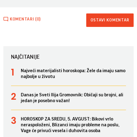
KOMENTARI (0)
OSTAVI KOMENTAR
NAJČITANIJE
Najveći materijalisti horoskopa: Žele da imaju samo
najbolje u životu
Danas je Sveti Ilija Gromovnik: Običaji su brojni, ali
jedan je posebno važan!
HOROSKOP ZA SREDU, 5. AVGUST: Bikovi vrlo
neraspoloženi, Blizanci imaju probleme na poslu,
Vage će privući vesela i duhovita osoba