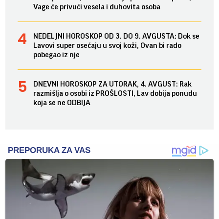
Vage će privući vesela i duhovita osoba
NEDELJNI HOROSKOP OD 3. DO 9. AVGUSTA: Dok se
Lavovi super osećaju u svoj koži, Ovan bi rado
pobegao iz nje
DNEVNI HOROSKOP ZA UTORAK, 4. AVGUST: Rak
razmišlja o osobi iz PROŠLOSTI, Lav dobija ponudu
koja se ne ODBIJA