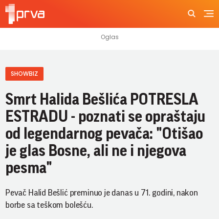
SHOWBIZ
Smrt Halida Bešlića POTRESLA
ESTRADU - poznati se opraštaju
od legendarnog pevača: "Otišao
je glas Bosne, ali ne i njegova
pesma"
Pevač Halid Bešlić preminuo je danas u 71. godini, nakon
borbe sa teškom bolešću.