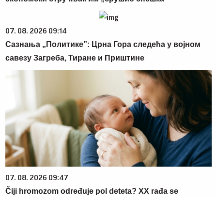
07. 08. 2026 09:14
Сазнања „Политике”: Црна Гора следећа у војном
савезу Загреба, Тиране и Приштине
07. 08. 2026 09:47
Čiji hromozom određuje pol deteta? XX rađa se
devojčica, XY rađa se dečak