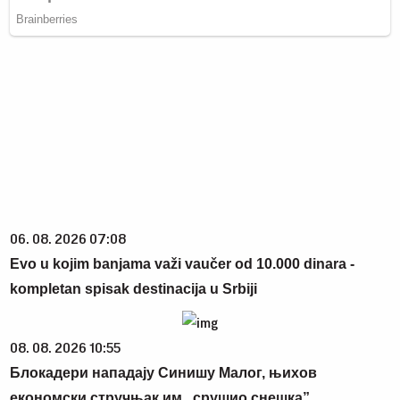
06. 08. 2026 07:08
Evo u kojim banjama važi vaučer od 10.000 dinara -
kompletan spisak destinacija u Srbiji
08. 08. 2026 10:55
Блокадери нападају Синишу Малог, њихов
економски стручњак им „срушио снешка”