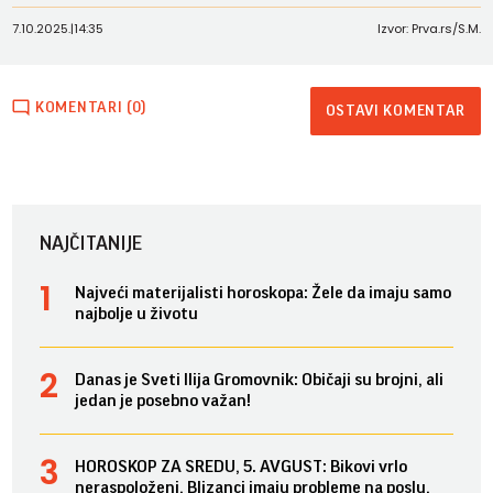
7.10.2025.
|
14:35
Izvor: Prva.rs/S.M.
KOMENTARI (0)
OSTAVI KOMENTAR
NAJČITANIJE
Najveći materijalisti horoskopa: Žele da imaju samo
najbolje u životu
Danas je Sveti Ilija Gromovnik: Običaji su brojni, ali
jedan je posebno važan!
HOROSKOP ZA SREDU, 5. AVGUST: Bikovi vrlo
neraspoloženi, Blizanci imaju probleme na poslu,