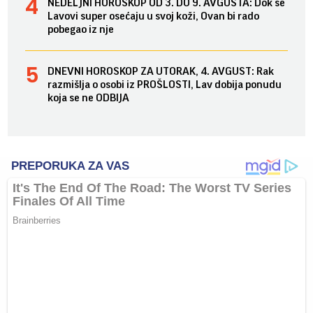
NEDELJNI HOROSKOP OD 3. DO 9. AVGUSTA: Dok se
Lavovi super osećaju u svoj koži, Ovan bi rado
pobegao iz nje
DNEVNI HOROSKOP ZA UTORAK, 4. AVGUST: Rak
razmišlja o osobi iz PROŠLOSTI, Lav dobija ponudu
koja se ne ODBIJA