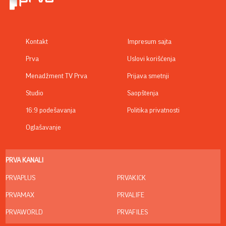
Kontakt
Impresum sajta
Prva
Uslovi korišćenja
Menadžment TV Prva
Prijava smetnji
Studio
Saopštenja
16:9 podešavanja
Politika privatnosti
Oglašavanje
PRVA KANALI
PRVAPLUS
PRVAKICK
PRVAMAX
PRVALIFE
PRVAWORLD
PRVAFILES