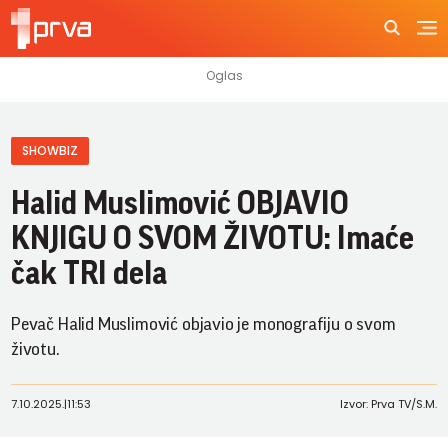
SHOWBIZ
Halid Muslimović OBJAVIO
KNJIGU O SVOM ŽIVOTU: Imaće
čak TRI dela
Pevač Halid Muslimović objavio je monografiju o svom
životu.
7.10.2025.
|
11:53
Izvor: Prva TV/S.M.