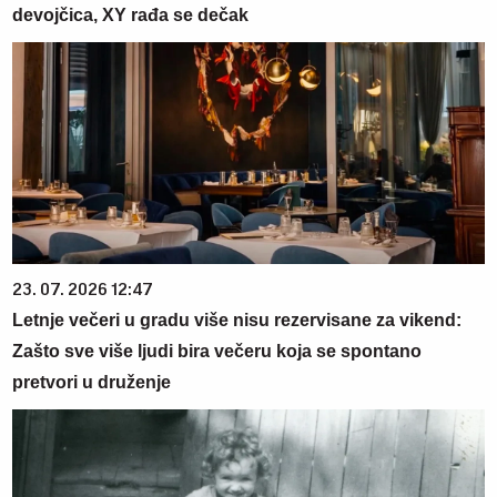
devojčica, XY rađa se dečak
23. 07. 2026 12:47
Letnje večeri u gradu više nisu rezervisane za vikend:
Zašto sve više ljudi bira večeru koja se spontano
pretvori u druženje