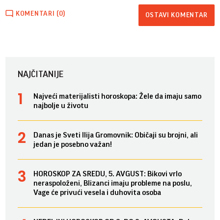
KOMENTARI (0)
OSTAVI KOMENTAR
NAJČITANIJE
Najveći materijalisti horoskopa: Žele da imaju samo
najbolje u životu
Danas je Sveti Ilija Gromovnik: Običaji su brojni, ali
jedan je posebno važan!
HOROSKOP ZA SREDU, 5. AVGUST: Bikovi vrlo
neraspoloženi, Blizanci imaju probleme na poslu,
Vage će privući vesela i duhovita osoba