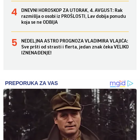
DNEVNI HOROSKOP ZA UTORAK, 4. AVGUST: Rak
razmišlja o osobi iz PROŠLOSTI, Lav dobija ponudu
koja se ne ODBIJA
NEDELJNA ASTRO PROGNOZA VLADIMIRA VLAJIĆA:
Sve pršti od strasti i flerta, jedan znak čeka VELIKO
IZNENAĐENJE!