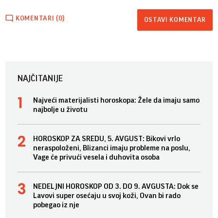
KOMENTARI (0)
OSTAVI KOMENTAR
NAJČITANIJE
Najveći materijalisti horoskopa: Žele da imaju samo
najbolje u životu
HOROSKOP ZA SREDU, 5. AVGUST: Bikovi vrlo
neraspoloženi, Blizanci imaju probleme na poslu,
Vage će privući vesela i duhovita osoba
NEDELJNI HOROSKOP OD 3. DO 9. AVGUSTA: Dok se
Lavovi super osećaju u svoj koži, Ovan bi rado
pobegao iz nje