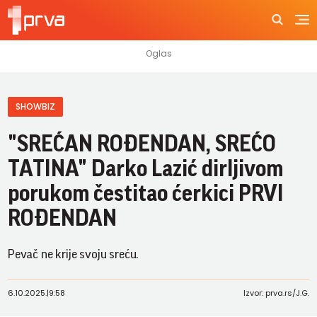
SHOWBIZ
"SREĆAN ROĐENDAN, SREĆO
TATINA" Darko Lazić dirljivom
porukom čestitao ćerkici PRVI
ROĐENDAN
Pevač ne krije svoju sreću.
6.10.2025.
|
9:58
Izvor: prva.rs/J.G.