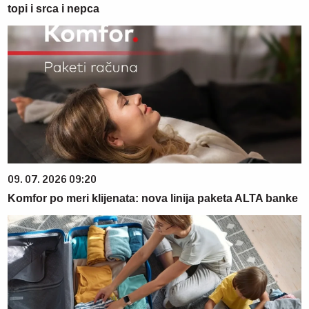
topi i srca i nepca
09. 07. 2026 09:20
Komfor po meri klijenata: nova linija paketa ALTA banke