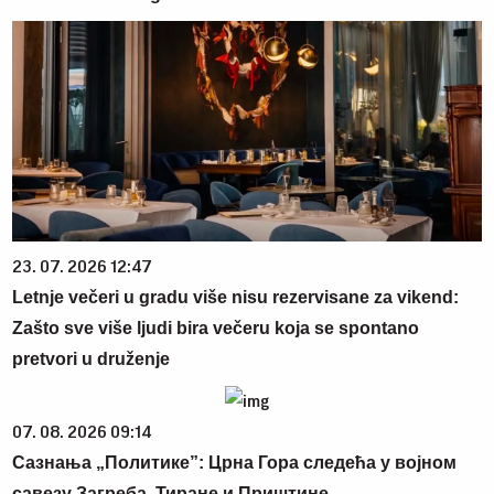
23. 07. 2026 12:47
Letnje večeri u gradu više nisu rezervisane za vikend:
Zašto sve više ljudi bira večeru koja se spontano
pretvori u druženje
07. 08. 2026 09:14
Сазнања „Политике”: Црна Гора следећа у војном
савезу Загреба, Тиране и Приштине