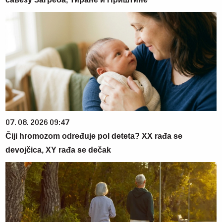
07. 08. 2026 09:47
Čiji hromozom određuje pol deteta? XX rađa se
devojčica, XY rađa se dečak