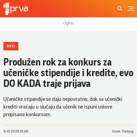
INFO
Produžen rok za konkurs za
učeničke stipendije i kredite, evo
DO KADA traje prijava
Učeničke stipendije se daju nepovratno, dok se učenički
krediti vraćaju u slučaju da učenik ne ispuni uslove
propisane konkursom.
6.10.2025.
|
9:38
Izvor: Tanjug