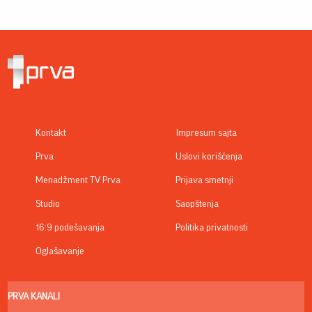
Kontakt
Impresum sajta
Prva
Uslovi korišćenja
Menadžment TV Prva
Prijava smetnji
Studio
Saopštenja
16:9 podešavanja
Politika privatnosti
Oglašavanje
PRVA KANALI