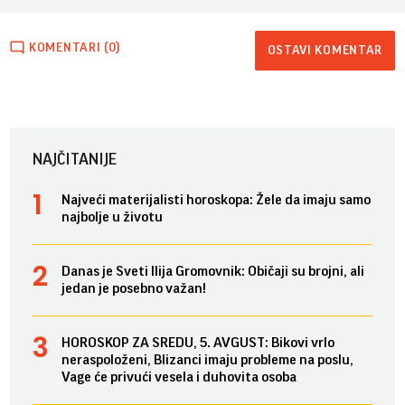
KOMENTARI (0)
OSTAVI KOMENTAR
NAJČITANIJE
Najveći materijalisti horoskopa: Žele da imaju samo
najbolje u životu
Danas je Sveti Ilija Gromovnik: Običaji su brojni, ali
jedan je posebno važan!
HOROSKOP ZA SREDU, 5. AVGUST: Bikovi vrlo
neraspoloženi, Blizanci imaju probleme na poslu,
Vage će privući vesela i duhovita osoba