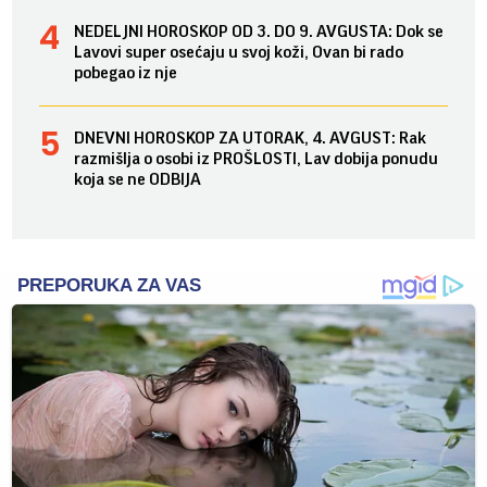
NEDELJNI HOROSKOP OD 3. DO 9. AVGUSTA: Dok se
Lavovi super osećaju u svoj koži, Ovan bi rado
pobegao iz nje
DNEVNI HOROSKOP ZA UTORAK, 4. AVGUST: Rak
razmišlja o osobi iz PROŠLOSTI, Lav dobija ponudu
koja se ne ODBIJA