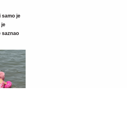
15. 07. 2026 07:44
 i samo je
Većina građana izgubi novac pre nego
 je
što stigne na letovanje - ovih 7 troškova
e saznao
skoro niko ne planira
07. 08. 2026 09:45
su
Inspekcija zatvorila bazene Vladimira
sve više
Tomovića u Baru! On se hitno oglasio