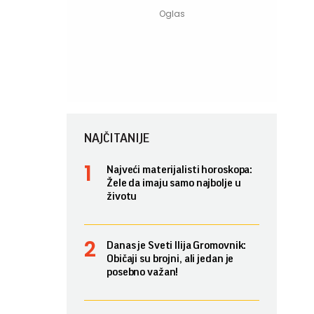
NAJČITANIJE
Najveći materijalisti horoskopa:
Žele da imaju samo najbolje u
životu
Danas je Sveti Ilija Gromovnik:
Običaji su brojni, ali jedan je
posebno važan!