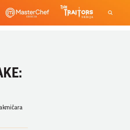
AKE:
 takmičara