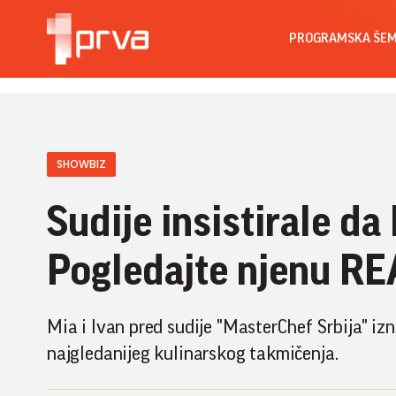
PROGRAMSKA ŠE
SHOWBIZ
Sudije insistirale 
Pogledajte njenu R
Mia i Ivan pred sudije "MasterChef Srbija" izn
najgledanijeg kulinarskog takmičenja.