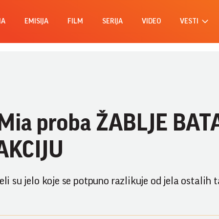
MA
EMISIJA
FILM
SERIJA
VIDEO
VESTI
da Mia proba ŽABLJE BAT
EAKCIJU
eli su jelo koje se potpuno razlikuje od jela ostalih