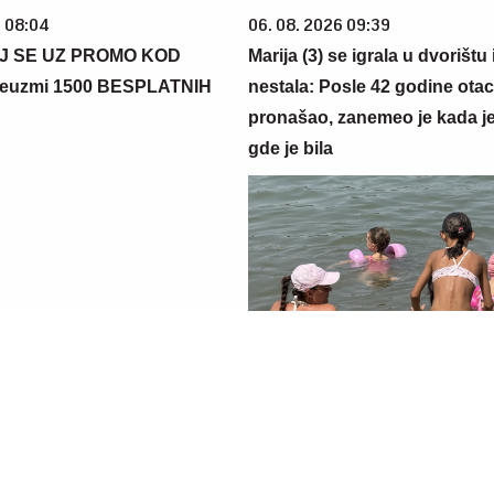
6 08:04
06. 08. 2026 09:39
J SE UZ PROMO KOD
Marija (3) se igrala u dvorištu
euzmi 1500 BESPLATNIH
nestala: Posle 42 godine otac
pronašao, zanemeo je kada j
gde je bila
 14:12
23. 07. 2026 12:47
oku temperaturu ljudsko telo
Letnje večeri u gradu više ni
drži?
rezervisane za vikend: Zašto 