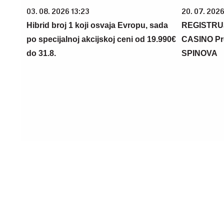
03. 08. 2026 13:23
20. 07. 202
Hibrid broj 1 koji osvaja Evropu, sada
REGISTRU
po specijalnoj akcijskoj ceni od 19.990€
CASINO Pr
do 31.8.
SPINOVA
07. 08. 2026 10:05
05. 08. 2026
''Nismo krenuli na plažu, nego u
Koliko vis
manastir!'' Teolog poslao jasnu poruku
može da iz