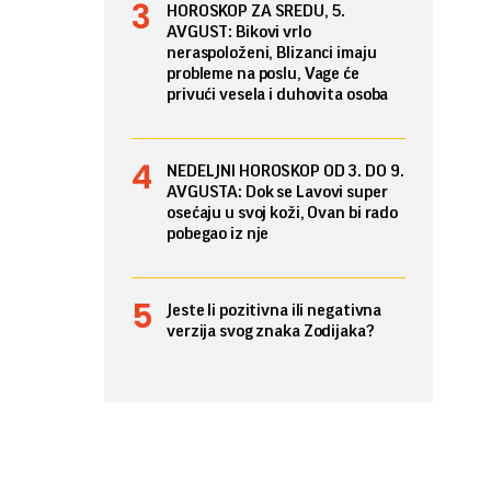
HOROSKOP ZA SREDU, 5.
AVGUST: Bikovi vrlo
neraspoloženi, Blizanci imaju
probleme na poslu, Vage će
privući vesela i duhovita osoba
NEDELJNI HOROSKOP OD 3. DO 9.
AVGUSTA: Dok se Lavovi super
osećaju u svoj koži, Ovan bi rado
pobegao iz nje
Jeste li pozitivna ili negativna
verzija svog znaka Zodijaka?