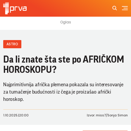
ASTRO
Da li znate šta ste po AFRIČKOM
HOROSKOPU?
Najprimitivnija afrička plemena pokazala su interesovanje
za tumačenje budućnosti iz čega je proizašao afrički
horoskop.
1.10.2025.
|
20:00
Izvor: miss7/Sonja Simon