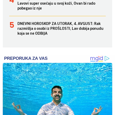
Lavovi super osećaju u svoj koži, Ovan bi rado
pobegao iz nje
DNEVNI HOROSKOP ZA UTORAK, 4. AVGUST: Rak
razmišlja o osobi iz PROŠLOSTI, Lav dobija ponudu
koja se ne ODBIJA