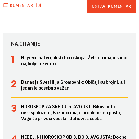
KOMENTARI (0)
OSTAVI KOMENTAR
NAJČITANIJE
Najveći materijalisti horoskopa: Žele da imaju samo
najbolje u životu
Danas je Sveti Ilija Gromovnik: Običaji su brojni, ali
jedan je posebno važan!
HOROSKOP ZA SREDU, 5. AVGUST: Bikovi vrlo
neraspoloženi, Blizanci imaju probleme na poslu,
Vage će privući vesela i duhovita osoba
NEDELJNI HOROSKOP OD 3. DO 9. AVGUSTA: Dok se