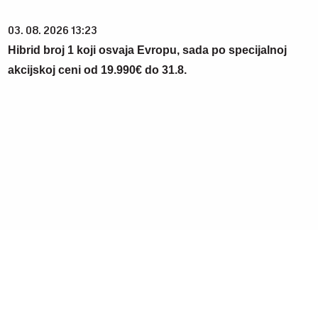
03. 08. 2026 13:23
Hibrid broj 1 koji osvaja Evropu, sada po specijalnoj
akcijskoj ceni od 19.990€ do 31.8.
20. 07. 2026 08:04
REGISTRUJ SE UZ PROMO KOD CASINO Preuzmi 1500
BESPLATNIH SPINOVA