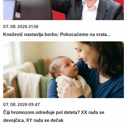
07. 08. 2026 21:56
Knežević nastavlja borbu: Pokucaćemo na vrata...
07. 08. 2026 09:47
Čiji hromozom određuje pol deteta? XX rađa se
devojčica, XY rađa se dečak