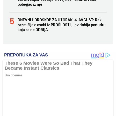
pobegao iz nje
DNEVNI HOROSKOP ZA UTORAK, 4. AVGUST: Rak
razmišlja o osobi iz PROŠLOSTI, Lav dobija ponudu
koja se ne ODBIJA