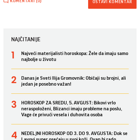
KOMENTARI (0)
OSTAVI KOMENTAR
NAJČITANIJE
Najveći materijalisti horoskopa: Žele da imaju samo
najbolje u životu
Danas je Sveti Ilija Gromovnik: Običaji su brojni, ali
jedan je posebno važan!
HOROSKOP ZA SREDU, 5. AVGUST: Bikovi vrlo
neraspoloženi, Blizanci imaju probleme na poslu,
Vage će privući vesela i duhovita osoba
NEDELJNI HOROSKOP OD 3. DO 9. AVGUSTA: Dok se
Lavovi super osećaju u svoj koži, Ovan bi rado