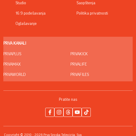
Studio
Saopštenja
16:9 podešavanja
Politika privatnosti
Oglašavanje
PRVA KANALI
PRVAPLUS
PRVAKICK
PRVAMAX
PRVALIFE
PRVAWORLD
PRVAFILES
Pratite nas
Copyright © 2010 - 2026 Prva Srpska Televizija. Sva