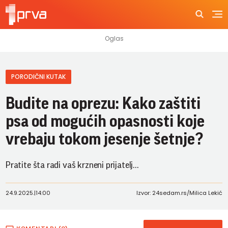
PORODIČNI KUTAK
Budite na oprezu: Kako zaštiti
psa od mogućih opasnosti koje
vrebaju tokom jesenje šetnje?
Pratite šta radi vaš krzneni prijatelj...
24.9.2025.
|
14:00
Izvor: 24sedam.rs/Milica Lekić