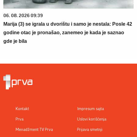
06. 08. 2026 09:39
Marija (3) se igrala u dvorištu i samo je nestala: Posle 42
godine otac je pronašao, zanemeo je kada je saznao
gde je bila
Kontakt
Impresum sajta
Prva
Uslovi korišćenja
Menadžment TV Prva
Prijava smetnji