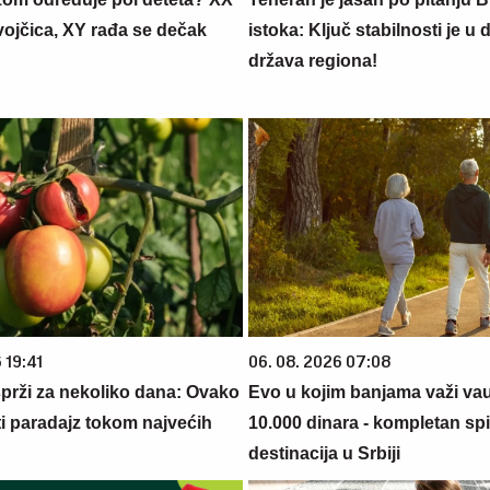
vojčica, XY rađa se dečak
istoka: Ključ stabilnosti je u 
država regiona!
 19:41
06. 08. 2026 07:08
prži za nekoliko dana: Ovako
Evo u kojim banjama važi va
iti paradajz tokom najvećih
10.000 dinara - kompletan sp
destinacija u Srbiji