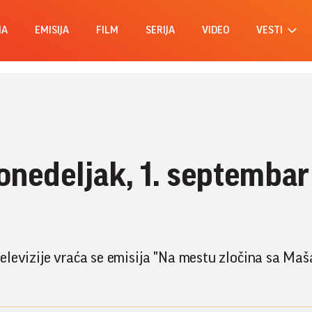
MA
EMISIJA
FILM
SERIJA
VIDEO
VESTI
onedeljak, 1. septembar 
elevizije vraća se emisija "Na mestu zločina sa Maš