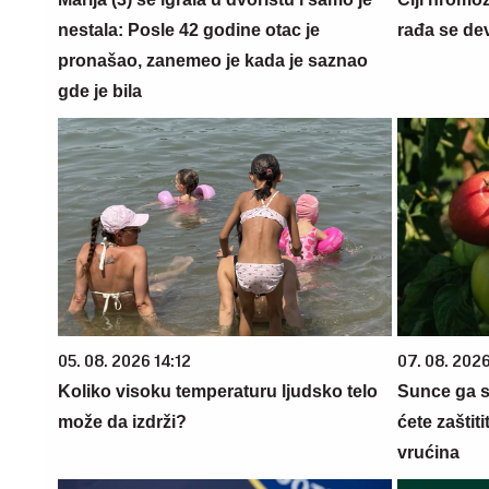
nestala: Posle 42 godine otac je
rađa se de
pronašao, zanemeo je kada je saznao
gde je bila
05. 08. 2026 14:12
07. 08. 2026
Koliko visoku temperaturu ljudsko telo
Sunce ga s
može da izdrži?
ćete zaštit
vrućina