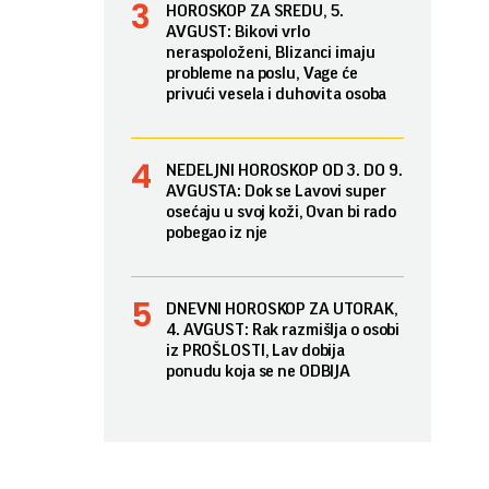
HOROSKOP ZA SREDU, 5.
AVGUST: Bikovi vrlo
neraspoloženi, Blizanci imaju
probleme na poslu, Vage će
privući vesela i duhovita osoba
NEDELJNI HOROSKOP OD 3. DO 9.
AVGUSTA: Dok se Lavovi super
osećaju u svoj koži, Ovan bi rado
pobegao iz nje
DNEVNI HOROSKOP ZA UTORAK,
4. AVGUST: Rak razmišlja o osobi
iz PROŠLOSTI, Lav dobija
ponudu koja se ne ODBIJA