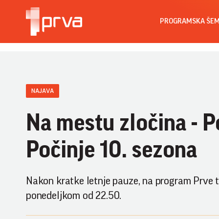
PROGRAMSKA ŠE
NAJAVA
Na mestu zločina - P
Počinje 10. sezona
Nakon kratke letnje pauze, na program Prve t
ponedeljkom od 22.50.