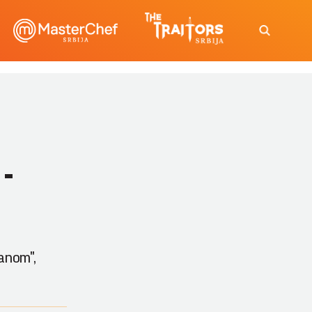
-
anom",