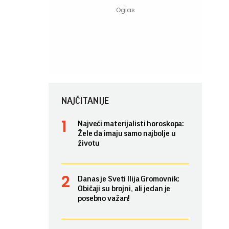
NAJČITANIJE
Najveći materijalisti horoskopa:
Žele da imaju samo najbolje u
životu
Danas je Sveti Ilija Gromovnik:
Običaji su brojni, ali jedan je
posebno važan!