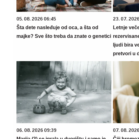
05. 08. 2026 06:45
23. 07. 202
Šta dete nasleđuje od oca, a šta od
Letnje veče
majke? Sve što treba da znate o genetici
rezervisane
ljudi bira 
pretvori u 
06. 08. 2026 09:39
07. 08. 202
Marija (3) se igrala u dvorištu i samo je
Čiji hromo