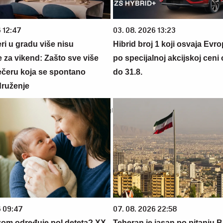
6 12:47
03. 08. 2026 13:23
ri u gradu više nisu
Hibrid broj 1 koji osvaja Evr
 za vikend: Zašto sve više
po specijalnoj akcijskoj ceni
večeru koja se spontano
do 31.8.
druženje
6 09:47
07. 08. 2026 22:58
zom određuje pol deteta? XX
Teheran je jasan po pitanju B