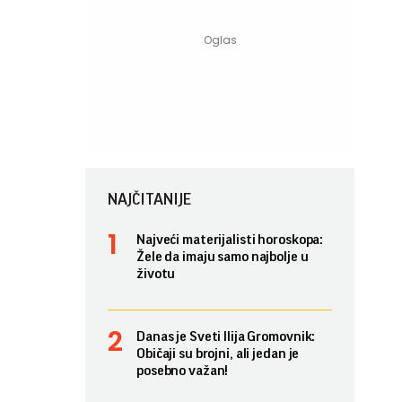
NAJČITANIJE
Najveći materijalisti horoskopa:
Žele da imaju samo najbolje u
životu
Danas je Sveti Ilija Gromovnik:
Običaji su brojni, ali jedan je
posebno važan!