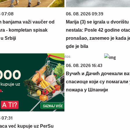
6 07:08
06. 08. 2026 09:39
m banjama važi vaučer od
Marija (3) se igrala u dvorištu
ara - kompletan spisak
nestala: Posle 42 godine otac
u Srbiji
pronašao, zanemeo je kada j
gde je bila
06. 08. 2026 16:43
Вучић и Дачић дочекали ва
спасиоце који су помагали
пожара у Шпанији
6 07:31
aca već kupuje uz PerSu