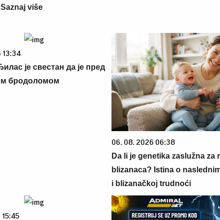
? Saznaj više
 13:34
илас је свестан да је пред
им бродоломом
06. 08. 2026 06:38
Da li je genetika zaslužna za 
blizanaca? Istina o nasledni
i blizanačkoj trudnoći
 15:45