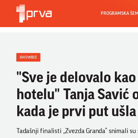
PROGRAMSKA ŠE
SHOWBIZ
"Sve je delovalo ka
hotelu" Tanja Savić 
kada je prvi put ušl
Tadašnji finalisti „Zvezda Granda“ snimali su 