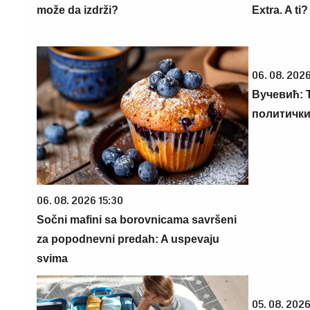
može da izdrži?
Extra. A ti
06. 08. 2026
Вучевић: Ђ
политичк
06. 08. 2026 15:30
Sočni mafini sa borovnicama savršeni
za popodnevni predah: A uspevaju
svima
05. 08. 2026