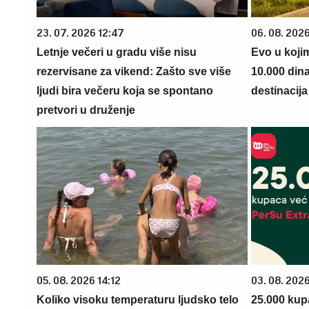
23. 07. 2026 12:47
06. 08. 202
Letnje večeri u gradu više nisu
Evo u koji
rezervisane za vikend: Zašto sve više
10.000 din
ljudi bira večeru koja se spontano
destinacija 
pretvori u druženje
05. 08. 2026 14:12
03. 08. 202
Koliko visoku temperaturu ljudsko telo
25.000 kup