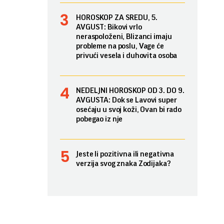
HOROSKOP ZA SREDU, 5.
AVGUST: Bikovi vrlo
neraspoloženi, Blizanci imaju
probleme na poslu, Vage će
privući vesela i duhovita osoba
NEDELJNI HOROSKOP OD 3. DO 9.
AVGUSTA: Dok se Lavovi super
osećaju u svoj koži, Ovan bi rado
pobegao iz nje
Jeste li pozitivna ili negativna
verzija svog znaka Zodijaka?