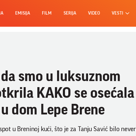
MA
EMISIJA
FILM
SERIJA
VIDEO
VESTI
o da smo u luksuznom
otkrila KAKO se osećala
a u dom Lepe Brene
spot u Breninoj kući, što je za Tanju Savić bilo neve