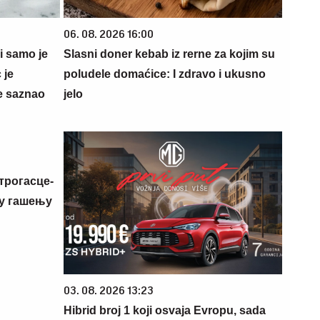
06. 08. 2026 16:00
 i samo je
Slasni doner kebab iz rerne za kojim su
 je
poludele domaćice: I zdravo i ukusno
e saznao
jelo
трогасце-
 у гашењу
03. 08. 2026 13:23
Hibrid broj 1 koji osvaja Evropu, sada