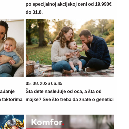
po specijalnoj akcijskoj ceni od 19.990€
do 31.8.
05. 08. 2026 06:45
rađanje
Šta dete nasleđuje od oca, a šta od
m faktorima
majke? Sve što treba da znate o genetici