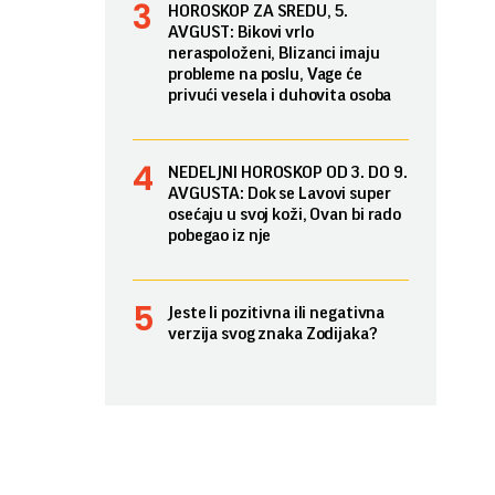
HOROSKOP ZA SREDU, 5.
AVGUST: Bikovi vrlo
neraspoloženi, Blizanci imaju
probleme na poslu, Vage će
privući vesela i duhovita osoba
NEDELJNI HOROSKOP OD 3. DO 9.
AVGUSTA: Dok se Lavovi super
osećaju u svoj koži, Ovan bi rado
pobegao iz nje
Jeste li pozitivna ili negativna
verzija svog znaka Zodijaka?