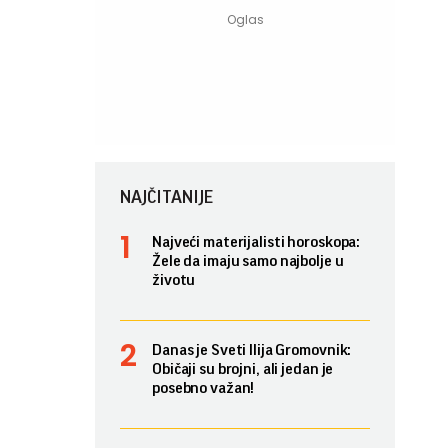
NAJČITANIJE
Najveći materijalisti horoskopa:
Žele da imaju samo najbolje u
životu
Danas je Sveti Ilija Gromovnik:
Običaji su brojni, ali jedan je
posebno važan!