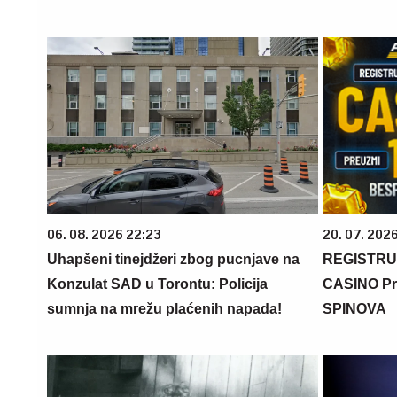
06. 08. 2026 22:23
20. 07. 202
Uhapšeni tinejdžeri zbog pucnjave na
REGISTRU
Konzulat SAD u Torontu: Policija
CASINO Pr
sumnja na mrežu plaćenih napada!
SPINOVA