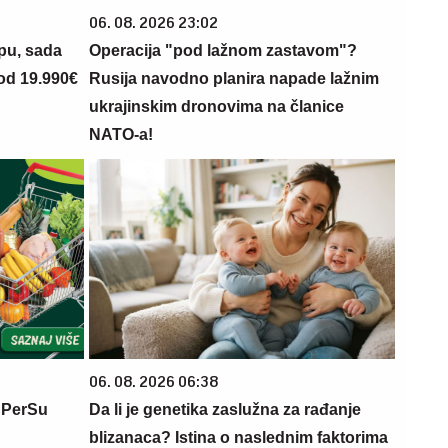
06. 08. 2026 23:02
opu, sada
Operacija "pod lažnom zastavom"?
 od 19.990€
Rusija navodno planira napade lažnim
ukrajinskim dronovima na članice
NATO-a!
06. 08. 2026 06:38
 PerSu
Da li je genetika zaslužna za rađanje
blizanaca? Istina o naslednim faktorima