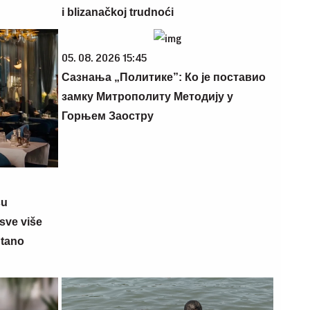
i blizanačkoj trudnoći
05. 08. 2026 15:45
Сазнања „Политике”: Ко је поставио
замку Митрополиту Методију у
Горњем Заостру
su
sve više
ntano