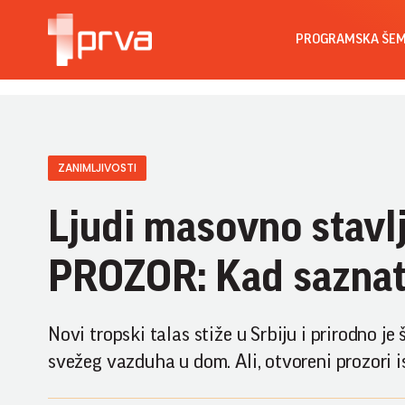
PROGRAMSKA ŠE
ZANIMLJIVOSTI
Ljudi masovno stav
PROZOR: Kad saznate z
Novi tropski talas stiže u Srbiju i prirodno je
svežeg vazduha u dom. Ali, otvoreni prozori 