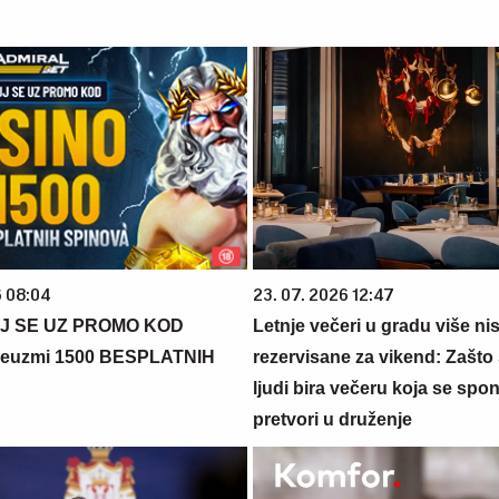
6 08:04
23. 07. 2026 12:47
J SE UZ PROMO KOD
Letnje večeri u gradu više ni
euzmi 1500 BESPLATNIH
rezervisane za vikend: Zašto 
ljudi bira večeru koja se spo
pretvori u druženje