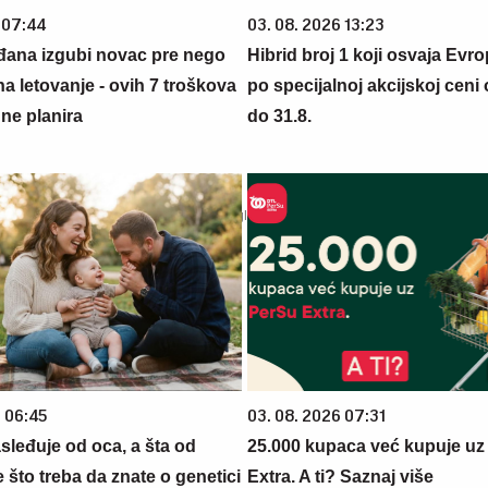
 07:44
03. 08. 2026 13:23
đana izgubi novac pre nego
Hibrid broj 1 koji osvaja Evr
na letovanje - ovih 7 troškova
po specijalnoj akcijskoj ceni
ne planira
do 31.8.
6 06:45
03. 08. 2026 07:31
sleđuje od oca, a šta od
25.000 kupaca već kupuje uz
što treba da znate o genetici
Extra. A ti? Saznaj više