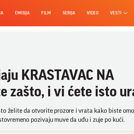
MA
EMISIJA
FILM
SERIJA
VIDEO
VESTI
ljaju KRASTAVAC NA
ašto, i vi ćete isto ura
 što želite da otvorite prozore i vrata kako biste omo
istovremeno pozivaju muve da uđu i zuje po kući.