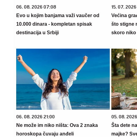
06. 08. 2026 07:08
15. 07. 2026
Evo u kojim banjama važi vaučer od
Većina gra
10.000 dinara - kompletan spisak
što stigne 
destinacija u Srbiji
skoro niko 
06. 08. 2026 21:00
05. 08. 202
Ne može im niko ništa: Ova 2 znaka
Šta dete na
horoskopa čuvaju anđeli
majke? Sve 