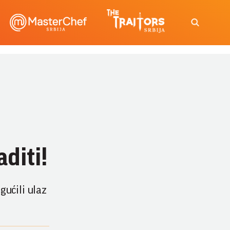
diti!
gućili ulaz