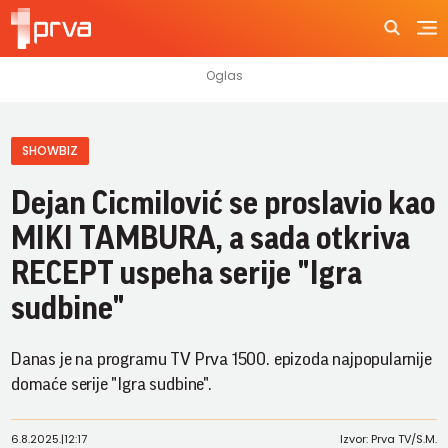
SHOWBIZ
Dejan Cicmilović se proslavio kao
MIKI TAMBURA, a sada otkriva
RECEPT uspeha serije "Igra
sudbine"
Danas je na programu TV Prva 1500. epizoda najpopularnije
domaće serije "Igra sudbine".
6.8.2025.
|
12:17
Izvor: Prva TV/S.M.