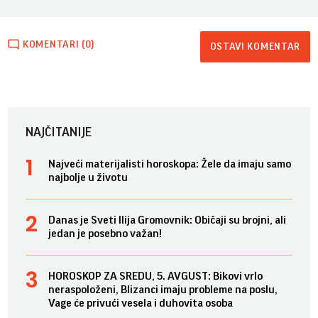
KOMENTARI (0)
OSTAVI KOMENTAR
NAJČITANIJE
Najveći materijalisti horoskopa: Žele da imaju samo
najbolje u životu
Danas je Sveti Ilija Gromovnik: Običaji su brojni, ali
jedan je posebno važan!
HOROSKOP ZA SREDU, 5. AVGUST: Bikovi vrlo
neraspoloženi, Blizanci imaju probleme na poslu,
Vage će privući vesela i duhovita osoba