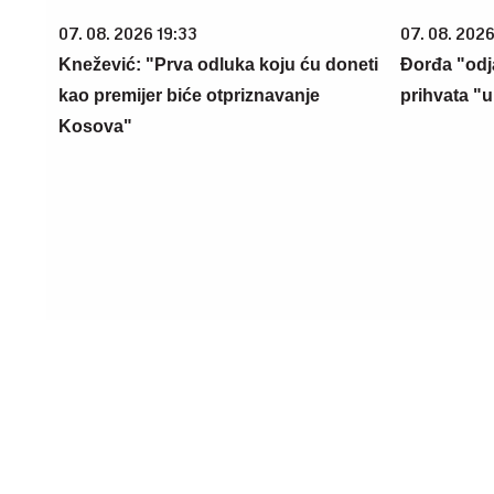
07. 08. 2026 19:33
07. 08. 2026
Knežević: "Prva odluka koju ću doneti
Đorđa "odja
kao premijer biće otpriznavanje
prihvata "
Kosova"
07. 08. 2026 18:58
03. 08. 202
Žene u starosti se najviše kaju zbog ove
25.000 kup
3 stvari: Jednu grešku skoro sve
Extra. A ti