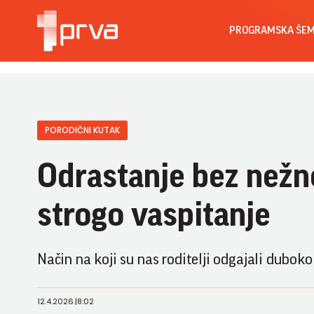
PROGRAMSKA ŠE
PORODIČNI KUTAK
Odrastanje bez nežno
strogo vaspitanje
Način na koji su nas roditelji odgajali dubok
12.4.2026.
|
8:02