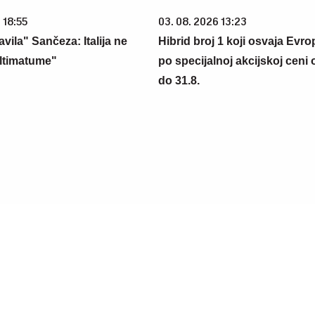
 18:55
03. 08. 2026 13:23
vila" Sančeza: Italija ne
Hibrid broj 1 koji osvaja Evr
ultimatume"
po specijalnoj akcijskoj ceni
do 31.8.
6 07:31
05. 08. 2026 06:45
aca već kupuje uz PerSu
Šta dete nasleđuje od oca, a 
? Saznaj više
majke? Sve što treba da znate