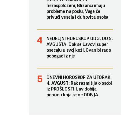
neraspoloženi, Blizanci imaju
probleme na poslu, Vage će
privući vesela i duhovita osoba
NEDELJNI HOROSKOP OD 3. DO 9.
AVGUSTA: Dok se Lavovi super
osećaju u svoj koži, Ovan bi rado
pobegao iz nje
DNEVNI HOROSKOP ZA UTORAK,
4. AVGUST: Rak razmišlja o osobi
iz PROŠLOSTI, Lav dobija
ponudu koja se ne ODBIJA