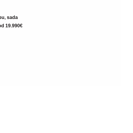
23. 07. 2026 12:47
opu, sada
Letnje večeri u gradu više nisu
 od 19.990€
rezervisane za vikend: Zašto sve više
ljudi bira večeru koja se spontano
pretvori u druženje
07. 08. 2026 09:47
šta od
Čiji hromozom određuje pol deteta? XX
 o genetici
rađa se devojčica, XY rađa se dečak