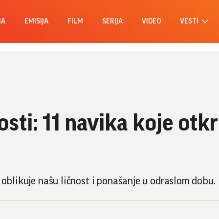
MA
EMISIJA
FILM
SERIJA
VIDEO
VESTI
sti: 11 navika koje otkr
o oblikuje našu ličnost i ponašanje u odraslom dobu.