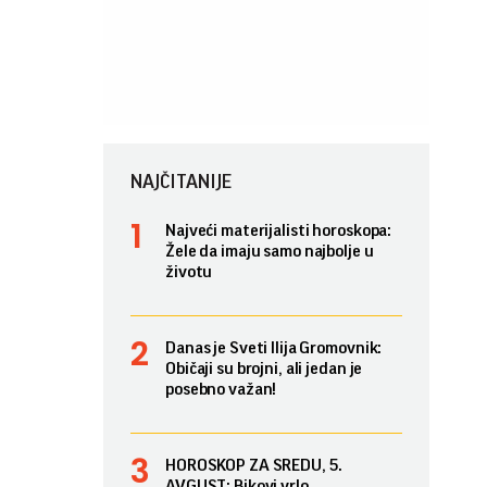
NAJČITANIJE
Najveći materijalisti horoskopa:
Žele da imaju samo najbolje u
životu
Danas je Sveti Ilija Gromovnik:
Običaji su brojni, ali jedan je
posebno važan!
HOROSKOP ZA SREDU, 5.
AVGUST: Bikovi vrlo