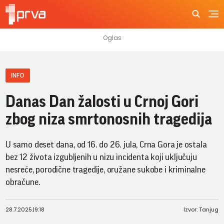
INFO
Danas Dan žalosti u Crnoj Gori
zbog niza smrtonosnih tragedija
U samo deset dana, od 16. do 26. jula, Crna Gora je ostala
bez 12 života izgubljenih u nizu incidenta koji uključuju
nesreće, porodične tragedije, oružane sukobe i kriminalne
obračune.
28.7.2025.
|
9:18
Izvor: Tanjug