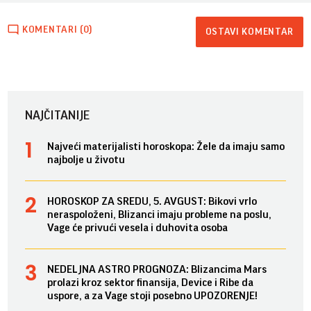
KOMENTARI (0)
OSTAVI KOMENTAR
NAJČITANIJE
Najveći materijalisti horoskopa: Žele da imaju samo
najbolje u životu
HOROSKOP ZA SREDU, 5. AVGUST: Bikovi vrlo
neraspoloženi, Blizanci imaju probleme na poslu,
Vage će privući vesela i duhovita osoba
NEDELJNA ASTRO PROGNOZA: Blizancima Mars
prolazi kroz sektor finansija, Device i Ribe da
uspore, a za Vage stoji posebno UPOZORENJE!