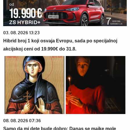
03. 08. 2026 13:23
Hibrid broj 1 koji osvaja Evropu, sada po specijalnoj
akcijskoj ceni od 19.990€ do 31.8.
08. 08. 2026 07:36
Samo da mi dete bude dobro: Danas se majke mole