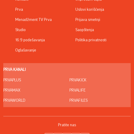
Prva
Uslovi korišćenja
Menadžment TV Prva
Prijava smetnji
Studio
Saopštenja
16:9 podešavanja
Politika privatnosti
Oglašavanje
PRVA KANALI
PRVAPLUS
PRVAKICK
PRVAMAX
PRVALIFE
PRVAWORLD
PRVAFILES
Pratite nas