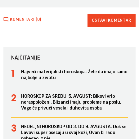
KOMENTARI (0)
OSTAVI KOMENTAR
NAJČITANIJE
Najveći materijalisti horoskopa: Žele da imaju samo
najbolje u životu
HOROSKOP ZA SREDU, 5. AVGUST: Bikovi vrlo
neraspoloženi, Blizanci imaju probleme na poslu,
Vage će privući vesela i duhovita osoba
NEDELJNI HOROSKOP OD 3. DO 9. AVGUSTA: Dok se
Lavovi super osećaju u svoj koži, Ovan bi rado
pobegao iz nje