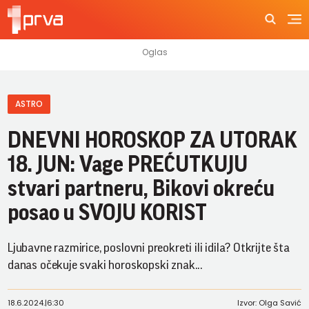
ASTRO
DNEVNI HOROSKOP ZA UTORAK
18. JUN: Vage PREĆUTKUJU
stvari partneru, Bikovi okreću
posao u SVOJU KORIST
Ljubavne razmirice, poslovni preokreti ili idila? Otkrijte šta
danas očekuje svaki horoskopski znak...
18.6.2024.
|
6:30
Izvor: Olga Savić