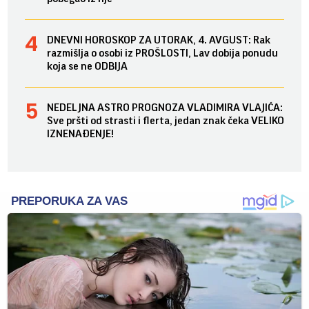
DNEVNI HOROSKOP ZA UTORAK, 4. AVGUST: Rak
razmišlja o osobi iz PROŠLOSTI, Lav dobija ponudu
koja se ne ODBIJA
NEDELJNA ASTRO PROGNOZA VLADIMIRA VLAJIĆA:
Sve pršti od strasti i flerta, jedan znak čeka VELIKO
IZNENAĐENJE!