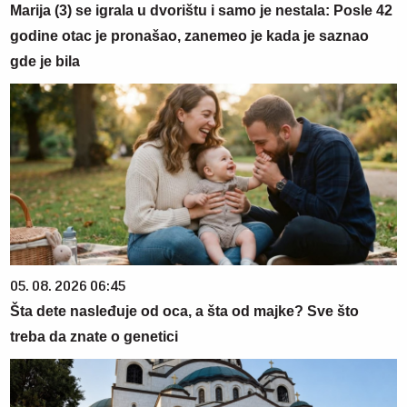
Marija (3) se igrala u dvorištu i samo je nestala: Posle 42
godine otac je pronašao, zanemeo je kada je saznao
gde je bila
05. 08. 2026 06:45
Šta dete nasleđuje od oca, a šta od majke? Sve što
treba da znate o genetici