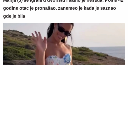
Marija (3) se igrala u dvorištu i samo je nestala: Posle 42
godine otac je pronašao, zanemeo je kada je saznao
gde je bila
09. 08. 2026 11:54
Ana Ivanović ovo sprema za ručak: Zdravo, ukusno i
brzo