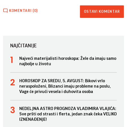
KOMENTARI (0)
OSTAVI KOMENTAR
NAJČITANIJE
Najveći materijalisti horoskopa: Žele da imaju samo
najbolje u životu
HOROSKOP ZA SREDU, 5. AVGUST: Bikovi vrlo
neraspoloženi, Blizanci imaju probleme na poslu,
Vage će privući vesela i duhovita osoba
NEDELJNA ASTRO PROGNOZA VLADIMIRA VLAJIĆA:
Sve pršti od strasti i flerta, jedan znak čeka VELIKO
IZNENAĐENJE!