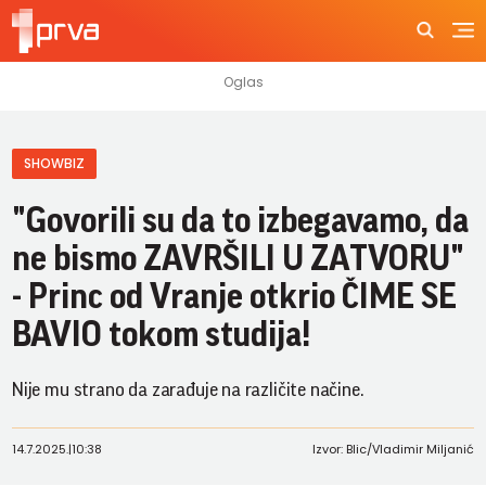
SHOWBIZ
"Govorili su da to izbegavamo, da
ne bismo ZAVRŠILI U ZATVORU"
- Princ od Vranje otkrio ČIME SE
BAVIO tokom studija!
Nije mu strano da zarađuje na različite načine.
14.7.2025.
|
10:38
Izvor: Blic/Vladimir Miljanić