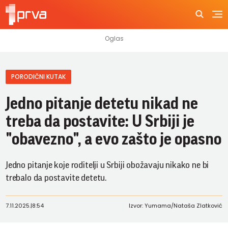
PORODIČNI KUTAK
Jedno pitanje detetu nikad ne
treba da postavite: U Srbiji je
"obavezno", a evo zašto je opasno
Jedno pitanje koje roditelji u Srbiji obožavaju nikako ne bi
trebalo da postavite detetu.
7.11.2025.
|
8:54
Izvor: Yumama/Nataša Zlatković