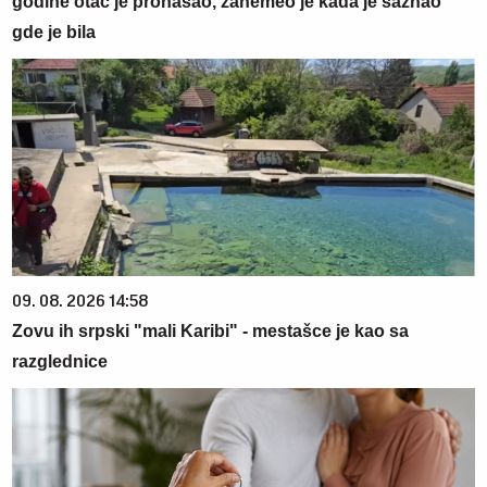
godine otac je pronašao, zanemeo je kada je saznao
gde je bila
09. 08. 2026 14:58
Zovu ih srpski "mali Karibi" - mestašce je kao sa
razglednice