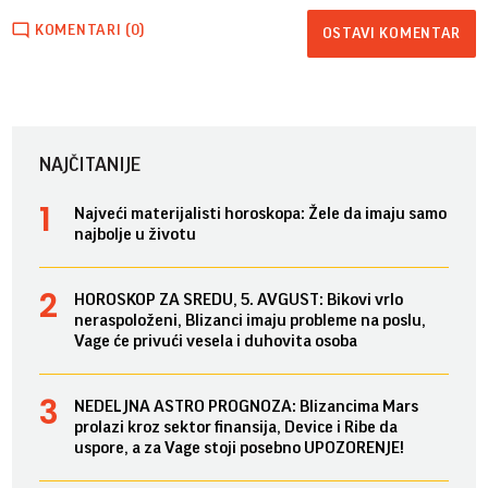
KOMENTARI (0)
OSTAVI KOMENTAR
NAJČITANIJE
Najveći materijalisti horoskopa: Žele da imaju samo
najbolje u životu
HOROSKOP ZA SREDU, 5. AVGUST: Bikovi vrlo
neraspoloženi, Blizanci imaju probleme na poslu,
Vage će privući vesela i duhovita osoba
NEDELJNA ASTRO PROGNOZA: Blizancima Mars
prolazi kroz sektor finansija, Device i Ribe da
uspore, a za Vage stoji posebno UPOZORENJE!