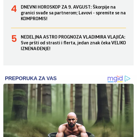
DNEVNI HOROSKOP ZA 9. AVGUST: Škorpije na
granici svađe sa partnerom; Lavovi - spremite se na
KOMPROMIS!
NEDELJNA ASTRO PROGNOZA VLADIMIRA VLAJIĆA:
Sve pršti od strasti i flerta, jedan znak čeka VELIKO
IZNENAĐENJE!