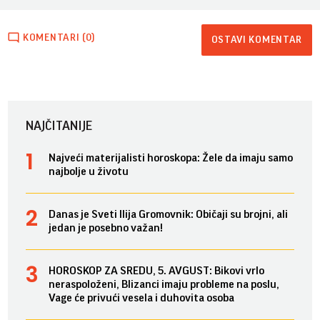
KOMENTARI (0)
OSTAVI KOMENTAR
NAJČITANIJE
Najveći materijalisti horoskopa: Žele da imaju samo
najbolje u životu
Danas je Sveti Ilija Gromovnik: Običaji su brojni, ali
jedan je posebno važan!
HOROSKOP ZA SREDU, 5. AVGUST: Bikovi vrlo
neraspoloženi, Blizanci imaju probleme na poslu,
Vage će privući vesela i duhovita osoba