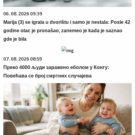
06. 08. 2026 09:39
Marija (3) se igrala u dvorištu i samo je nestala: Posle 42
godine otac je pronašao, zanemeo je kada je saznao
gde je bila
07. 08. 2026 08:59
Преко 4000 људи заражено еболом у Конгу:
Повећава се број смртних случајева