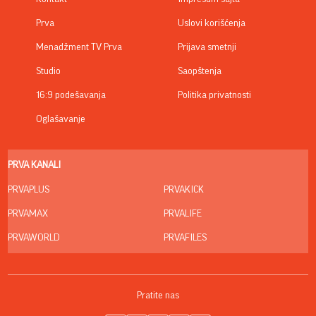
Prva
Uslovi korišćenja
Menadžment TV Prva
Prijava smetnji
Studio
Saopštenja
16:9 podešavanja
Politika privatnosti
Oglašavanje
PRVA KANALI
PRVAPLUS
PRVAKICK
PRVAMAX
PRVALIFE
PRVAWORLD
PRVAFILES
Pratite nas