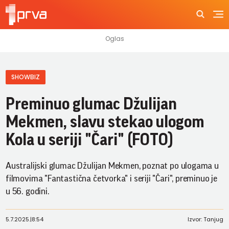
SHOWBIZ
Preminuo glumac Džulijan
Mekmen, slavu stekao ulogom
Kola u seriji "Čari" (FOTO)
Australijski glumac Džulijan Mekmen, poznat po ulogama u
filmovima "Fantastična četvorka" i seriji "Čari", preminuo je
u 56. godini.
5.7.2025.
|
8:54
Izvor: Tanjug