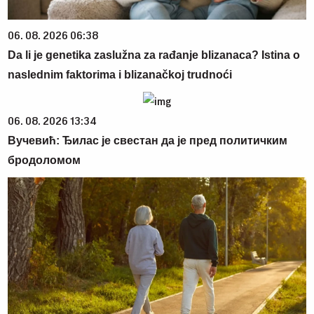
06. 08. 2026 06:38
Da li je genetika zaslužna za rađanje blizanaca? Istina o
naslednim faktorima i blizanačkoj trudnoći
06. 08. 2026 13:34
Вучевић: Ђилас је свестан да је пред политичким
бродоломом