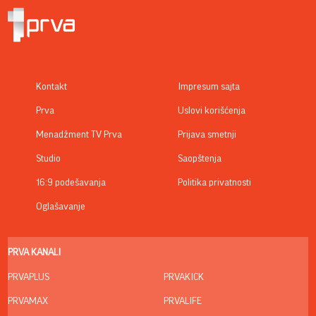
Kontakt
Impresum sajta
Prva
Uslovi korišćenja
Menadžment TV Prva
Prijava smetnji
Studio
Saopštenja
16:9 podešavanja
Politika privatnosti
Oglašavanje
PRVA KANALI
PRVAPLUS
PRVAKICK
PRVAMAX
PRVALIFE