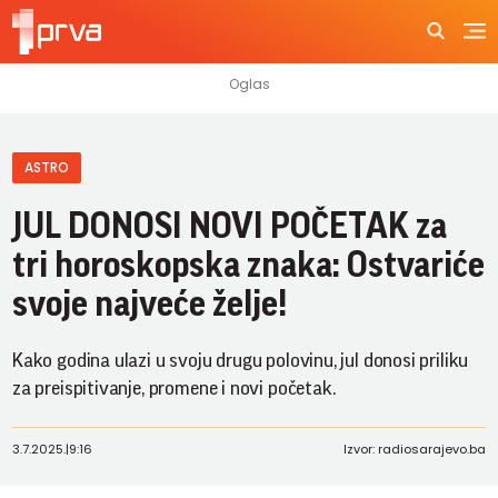
ASTRO
JUL DONOSI NOVI POČETAK za
tri horoskopska znaka: Ostvariće
svoje najveće želje!
Kako godina ulazi u svoju drugu polovinu, jul donosi priliku
za preispitivanje, promene i novi početak.
3.7.2025.
|
9:16
Izvor: radiosarajevo.ba