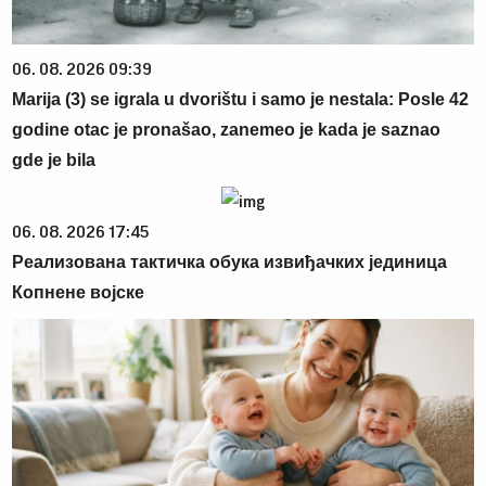
06. 08. 2026 09:39
Marija (3) se igrala u dvorištu i samo je nestala: Posle 42
godine otac je pronašao, zanemeo je kada je saznao
gde je bila
06. 08. 2026 17:45
Реализована тактичка обука извиђачких јединица
Копнене војске