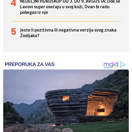
NEDELJNI HOROSKOP OD 3. DO 9. AVGUSTA: Dok se
Lavovi super osećaju u svoj koži, Ovan bi rado
pobegao iz nje
Jeste li pozitivna ili negativna verzija svog znaka
Zodijaka?