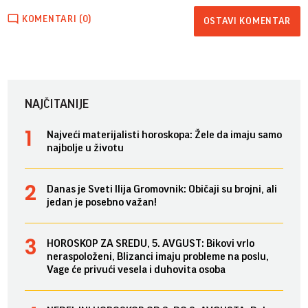
KOMENTARI (0)
OSTAVI KOMENTAR
NAJČITANIJE
Najveći materijalisti horoskopa: Žele da imaju samo
najbolje u životu
Danas je Sveti Ilija Gromovnik: Običaji su brojni, ali
jedan je posebno važan!
HOROSKOP ZA SREDU, 5. AVGUST: Bikovi vrlo
neraspoloženi, Blizanci imaju probleme na poslu,
Vage će privući vesela i duhovita osoba