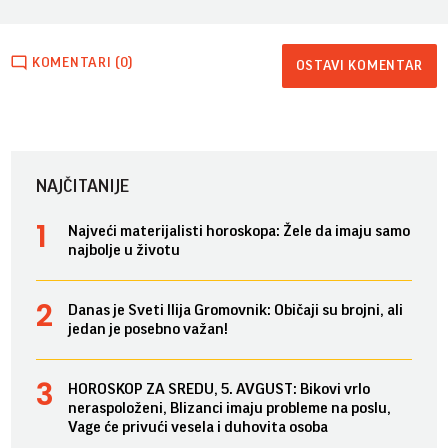
KOMENTARI (0)
OSTAVI KOMENTAR
NAJČITANIJE
Najveći materijalisti horoskopa: Žele da imaju samo
najbolje u životu
Danas je Sveti Ilija Gromovnik: Običaji su brojni, ali
jedan je posebno važan!
HOROSKOP ZA SREDU, 5. AVGUST: Bikovi vrlo
neraspoloženi, Blizanci imaju probleme na poslu,
Vage će privući vesela i duhovita osoba