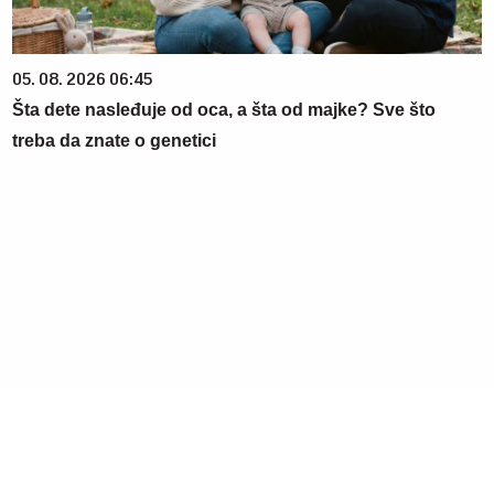
05. 08. 2026 06:45
Šta dete nasleđuje od oca, a šta od majke? Sve što
treba da znate o genetici
06. 08. 2026 09:39
Marija (3) se igrala u dvorištu i samo je nestala: Posle 42
godine otac je pronašao, zanemeo je kada je saznao