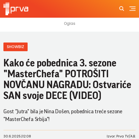
SHOWBIZ
Kako će pobednica 3. sezone
"MasterChefa" POTROŠITI
NOVČANU NAGRADU: Ostvariće
SAN svoje DECE (VIDEO)
Gost "Jutra" bila je Nina Došen, pobednica treće sezone
"MasterChefa Srbija"!
30.6.2025.
|
12:08
Izvor: Prva TV/A.B.