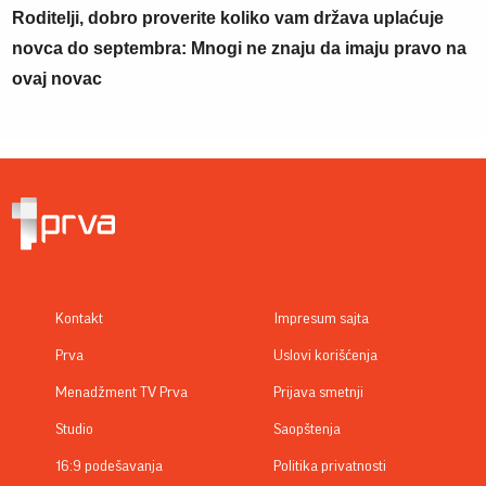
Roditelji, dobro proverite koliko vam država uplaćuje
novca do septembra: Mnogi ne znaju da imaju pravo na
ovaj novac
Kontakt
Impresum sajta
Prva
Uslovi korišćenja
Menadžment TV Prva
Prijava smetnji
Studio
Saopštenja
16:9 podešavanja
Politika privatnosti