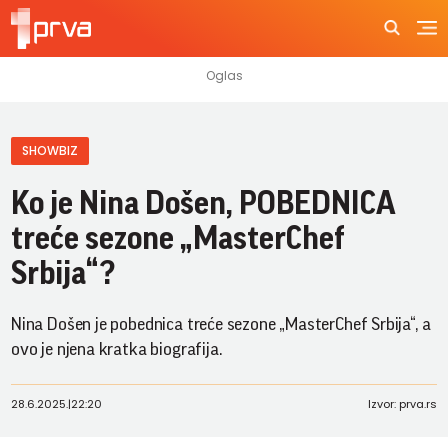
SHOWBIZ
Ko je Nina Došen, POBEDNICA
treće sezone „MasterChef
Srbija“?
Nina Došen je pobednica treće sezone „MasterChef Srbija“, a
ovo je njena kratka biografija.
28.6.2025.
|
22:20
Izvor: prva.rs