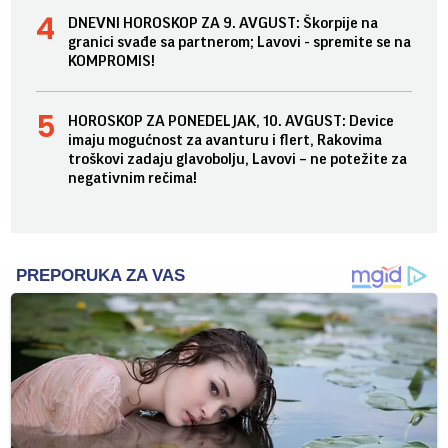
DNEVNI HOROSKOP ZA 9. AVGUST: Škorpije na
granici svađe sa partnerom; Lavovi - spremite se na
KOMPROMIS!
HOROSKOP ZA PONEDELJAK, 10. AVGUST: Device
imaju mogućnost za avanturu i flert, Rakovima
troškovi zadaju glavobolju, Lavovi – ne potežite za
negativnim rečima!