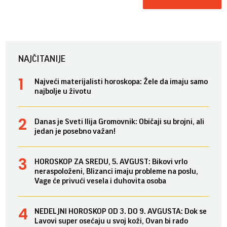
NAJČITANIJE
Najveći materijalisti horoskopa: Žele da imaju samo
najbolje u životu
Danas je Sveti Ilija Gromovnik: Običaji su brojni, ali
jedan je posebno važan!
HOROSKOP ZA SREDU, 5. AVGUST: Bikovi vrlo
neraspoloženi, Blizanci imaju probleme na poslu,
Vage će privući vesela i duhovita osoba
NEDELJNI HOROSKOP OD 3. DO 9. AVGUSTA: Dok se
Lavovi super osećaju u svoj koži, Ovan bi rado