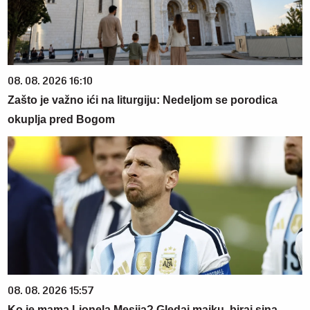
08. 08. 2026 16:10
Zašto je važno ići na liturgiju: Nedeljom se porodica
okuplja pred Bogom
08. 08. 2026 15:57
Ko je mama Lionela Mesija? Gledaj majku, biraj sina -