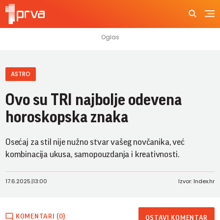
ASTRO
Ovo su TRI najbolje odevena
horoskopska znaka
Osećaj za stil nije nužno stvar vašeg novčanika, već
kombinacija ukusa, samopouzdanja i kreativnosti.
17.6.2025.
|
13:00
Izvor: Index.hr
KOMENTARI (0)
OSTAVI KOMENTAR