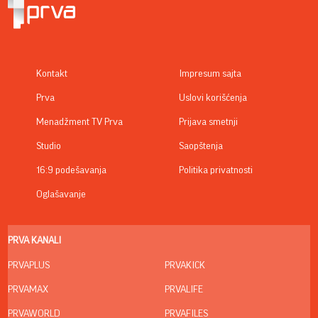
Kontakt
Impresum sajta
Prva
Uslovi korišćenja
Menadžment TV Prva
Prijava smetnji
Studio
Saopštenja
16:9 podešavanja
Politika privatnosti
Oglašavanje
PRVA KANALI
PRVAPLUS
PRVAKICK
PRVAMAX
PRVALIFE
PRVAWORLD
PRVAFILES