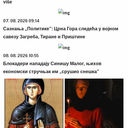
više
07. 08. 2026 09:14
Сазнања „Политике”: Црна Гора следећа у војном
савезу Загреба, Тиране и Приштине
08. 08. 2026 10:55
Блокадери нападају Синишу Малог, њихов
економски стручњак им „срушио снешка”