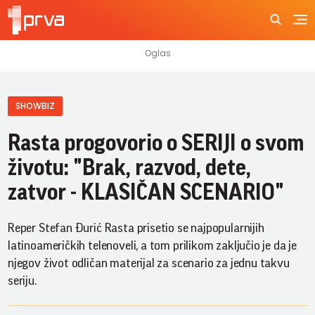
SHOWBIZ
Rasta progovorio o SERIJI o svom
životu: "Brak, razvod, dete,
zatvor - KLASIČAN SCENARIO"
Reper Stefan Đurić Rasta prisetio se najpopularnijih
latinoameričkih telenoveli, a tom prilikom zaključio je da je
njegov život odličan materijal za scenario za jednu takvu
seriju.