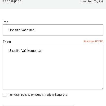
8.5.2025.
|
12:20
Izvor: Prva TV/S.M.
Ime
Karaktera:
0
/
1500
Tekst
Prihvatam
politiku privatnosti
i
uslove korišćenja