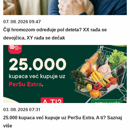
07. 08. 2026 09:47
Čiji hromozom određuje pol deteta? XX rađa se
devojčica, XY rađa se dečak
03. 08. 2026 07:31
25.000 kupaca već kupuje uz PerSu Extra. A ti? Saznaj
više