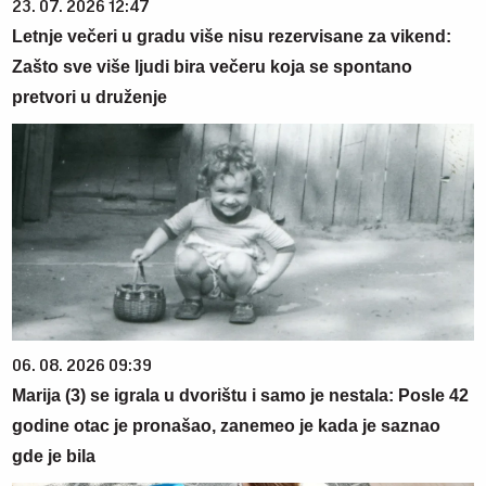
23. 07. 2026 12:47
Letnje večeri u gradu više nisu rezervisane za vikend:
Zašto sve više ljudi bira večeru koja se spontano
pretvori u druženje
06. 08. 2026 09:39
Marija (3) se igrala u dvorištu i samo je nestala: Posle 42
godine otac je pronašao, zanemeo je kada je saznao
gde je bila