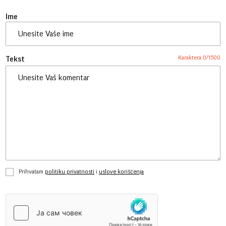
Ime
Karaktera:
0
/
1500
Tekst
Prihvatam
politiku privatnosti
i
uslove korišćenja