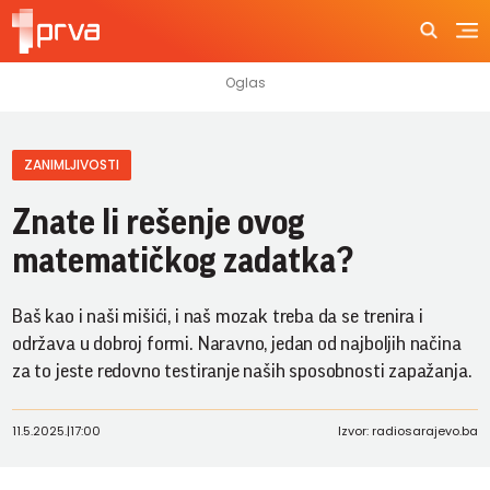
ZANIMLJIVOSTI
Znate li rešenje ovog
matematičkog zadatka?
Baš kao i naši mišići, i naš mozak treba da se trenira i
održava u dobroj formi. Naravno, jedan od najboljih načina
za to jeste redovno testiranje naših sposobnosti zapažanja.
11.5.2025.
|
17:00
Izvor: radiosarajevo.ba