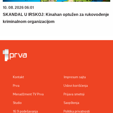
10. 08. 2026 06:01
SKANDAL U IRSKOJ: Kinahan optužen za rukovođenje
kriminalnom organizacijom
Kontakt
Impresum sajta
Prva
Uslovi korišćenja
Menadžment TV Prva
Prijava smetnji
Studio
Saopštenja
16:9 podešavanja
Politika privatnosti