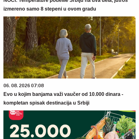
NOĆI: Temperature podelile Srbiju na dva dela, jutros
izmereno samo 8 stepeni u ovom gradu
06. 08. 2026 07:08
Evo u kojim banjama važi vaučer od 10.000 dinara -
kompletan spisak destinacija u Srbiji