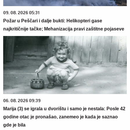
09. 08. 2026 05:31
Požar u Peščari i dalje bukti: Helikopteri gase
najkritičnije tačke; Mehanizacija pravi zaštitne pojaseve
06. 08. 2026 09:39
Marija (3) se igrala u dvorištu i samo je nestala: Posle 42
godine otac je pronašao, zanemeo je kada je saznao
gde je bila