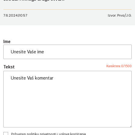
7.6.2024.
|
10:57
Izvor: Prva/J.G.
Ime
Karaktera:
0
/
1500
Tekst
Prihvatam
politiku privatnosti
i
uslove korišćenja