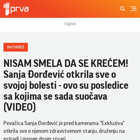
SHOWBIZ
NISAM SMELA DA SE KREĆEM!
Sanja Đorđević otkrila sve o
svojoj bolesti - ovo su posledice
sa kojima se sada suočava
(VIDEO)
Pevačica Sanja Đorđević je pred kamerama "Exkluziva"
otkrila sve o njenom zdravstvenom stanju, druženju na
estradi i mnoge druge stvari.