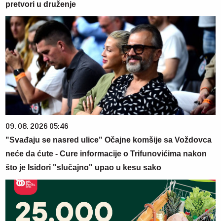
pretvori u druženje
09. 08. 2026 05:46
"Svađaju se nasred ulice" Očajne komšije sa Voždovca
neće da ćute - Cure informacije o Trifunovićima nakon
što je Isidori "slučajno" upao u kesu sako