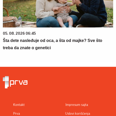
05. 08. 2026 06:45
Šta dete nasleđuje od oca, a šta od majke? Sve što
treba da znate o genetici
Kontakt
Impresum sajta
Prva
Uslovi korišćenja