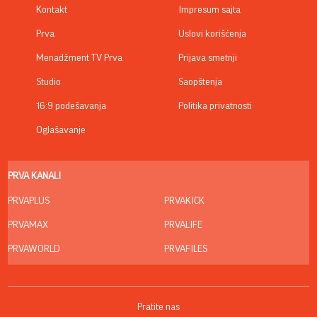
Kontakt
Impresum sajta
Prva
Uslovi korišćenja
Menadžment TV Prva
Prijava smetnji
Studio
Saopštenja
16:9 podešavanja
Politika privatnosti
Oglašavanje
PRVA KANALI
PRVAPLUS
PRVAKICK
PRVAMAX
PRVALIFE
PRVAWORLD
PRVAFILES
Pratite nas