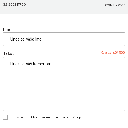
3.5.2025.
|
17:00
Izvor: Index.hr
Ime
Karaktera:
0
/
1500
Tekst
Prihvatam
politiku privatnosti
i
uslove korišćenja