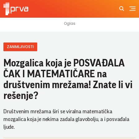
ZANIMLJIVOSTI
Mozgalica koja je POSVAĐALA
ČAK I MATEMATIČARE na
društvenim mrežama! Znate li vi
rešenje?
Društvenim mrežama širi se viralna matematička
mozgalica koja je nekima zadala glavobolju, a i posvađala
ljude.