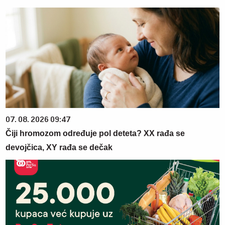
07. 08. 2026 09:47
Čiji hromozom određuje pol deteta? XX rađa se
devojčica, XY rađa se dečak