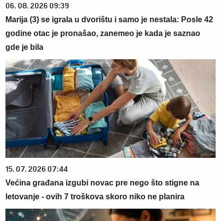
06. 08. 2026 09:39
Marija (3) se igrala u dvorištu i samo je nestala: Posle 42
godine otac je pronašao, zanemeo je kada je saznao
gde je bila
15. 07. 2026 07:44
Većina građana izgubi novac pre nego što stigne na
letovanje - ovih 7 troškova skoro niko ne planira