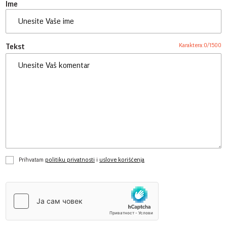
Ime
Karaktera:
0
/
1500
Tekst
Prihvatam
politiku privatnosti
i
uslove korišćenja