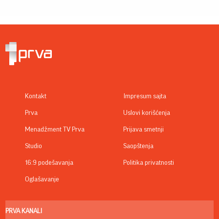
Kontakt
Impresum sajta
Prva
Uslovi korišćenja
Menadžment TV Prva
Prijava smetnji
Studio
Saopštenja
16:9 podešavanja
Politika privatnosti
Oglašavanje
PRVA KANALI