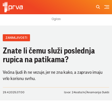
ZANIMLJIVOSTI
Znate li čemu služi poslednja
rupica na patikama?
Većina ljudi ih ne vezuje, jer ne zna kako, a zapravo imaju
vrlo korisnu svrhu.
29.4.2025.
|
17:00
Izvor: 24sata.hr/Anamarija Dukši