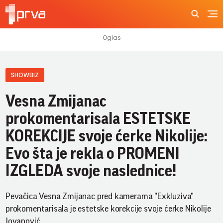
SHOWBIZ
Vesna Zmijanac
prokomentarisala ESTETSKE
KOREKCIJE svoje ćerke Nikolije:
Evo šta je rekla o PROMENI
IZGLEDA svoje naslednice!
Pevačica Vesna Zmijanac pred kamerama "Exkluziva"
prokomentarisala je estetske korekcije svoje ćerke Nikolije
Jovanović.