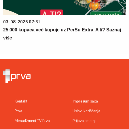
03. 08. 2026 07:31
25.000 kupaca već kupuje uz PerSu Extra. A ti? Saznaj
više
Kontakt
Impresum sajta
Prva
Uslovi korišćenja
Menadžment TV Prva
Prijava smetnji