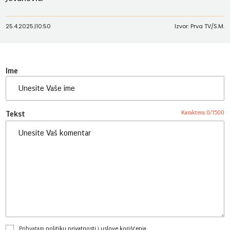
25.4.2025.
|
10:50
Izvor: Prva TV/S.M.
Ime
Karaktera:
0
/
1500
Tekst
Prihvatam
politiku privatnosti
i
uslove korišćenja