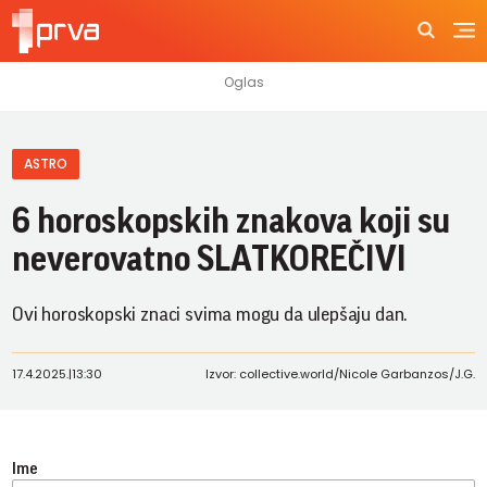
ASTRO
6 horoskopskih znakova koji su
neverovatno SLATKOREČIVI
Ovi horoskopski znaci svima mogu da ulepšaju dan.
17.4.2025.
|
13:30
Izvor: collective.world/Nicole Garbanzos/J.G.
Ime