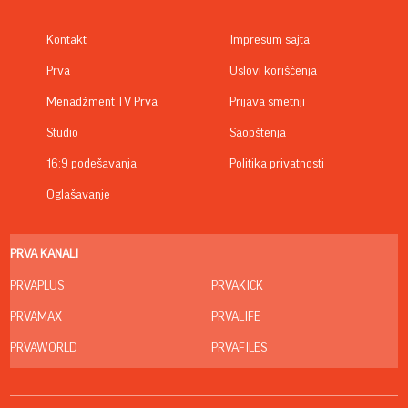
Kontakt
Impresum sajta
Prva
Uslovi korišćenja
Menadžment TV Prva
Prijava smetnji
Studio
Saopštenja
16:9 podešavanja
Politika privatnosti
Oglašavanje
PRVA KANALI
PRVAPLUS
PRVAKICK
PRVAMAX
PRVALIFE
PRVAWORLD
PRVAFILES