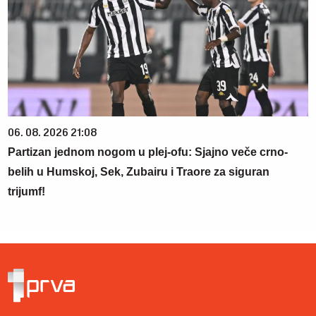
06. 08. 2026 21:08
Partizan jednom nogom u plej-ofu: Sjajno veče crno-
belih u Humskoj, Sek, Zubairu i Traore za siguran
trijumf!