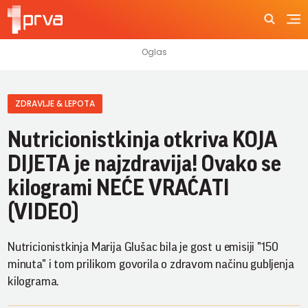
ZDRAVLJE & LEPOTA
Nutricionistkinja otkriva KOJA
DIJETA je najzdravija! Ovako se
kilogrami NEĆE VRAĆATI
(VIDEO)
Nutricionistkinja Marija Glušac bila je gost u emisiji "150
minuta" i tom prilikom govorila o zdravom načinu gubljenja
kilograma.