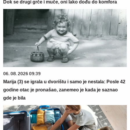
Dok se drugi grče i muče, oni lako dođu do komfora
06. 08. 2026 09:39
Marija (3) se igrala u dvorištu i samo je nestala: Posle 42
godine otac je pronašao, zanemeo je kada je saznao
gde je bila