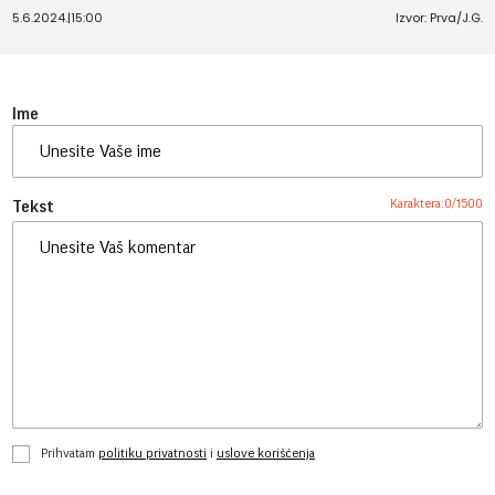
5.6.2024.
|
15:00
Izvor: Prva/J.G.
Ime
Karaktera:
0
/
1500
Tekst
Prihvatam
politiku privatnosti
i
uslove korišćenja