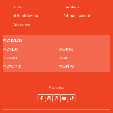
Studio
Saopštenja
16:9 podešavanja
Politika privatnosti
Oglašavanje
PRVA KANALI
PRVAPLUS
PRVAKICK
PRVAMAX
PRVALIFE
PRVAWORLD
PRVAFILES
Pratite nas