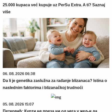
25.000 kupaca već kupuje uz PerSu Extra. A ti? Saznaj
više
06. 08. 2026 06:38
Da li je genetika zaslužna za rađanje blizanaca? Istina o
naslednim faktorima i blizanačkoj trudnoći
05. 08. 2026 15:07
Петковић: Курти не преза ни од чега у жељи да