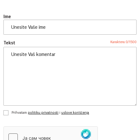
Ime
Karaktera:
0
/
1500
Tekst
Prihvatam
politiku privatnosti
i
uslove korišćenja