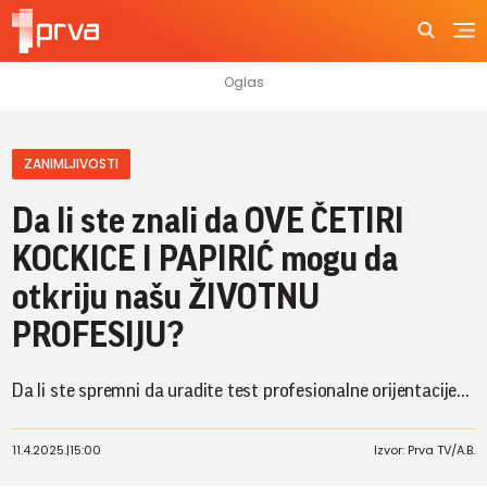
ZANIMLJIVOSTI
Da li ste znali da OVE ČETIRI
KOCKICE I PAPIRIĆ mogu da
otkriju našu ŽIVOTNU
PROFESIJU?
Da li ste spremni da uradite test profesionalne orijentacije...
11.4.2025.
|
15:00
Izvor: Prva TV/A.B.