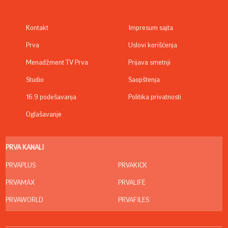
Kontakt
Impresum sajta
Prva
Uslovi korišćenja
Menadžment TV Prva
Prijava smetnji
Studio
Saopštenja
16:9 podešavanja
Politika privatnosti
Oglašavanje
PRVA KANALI
PRVAPLUS
PRVAKICK
PRVAMAX
PRVALIFE
PRVAWORLD
PRVAFILES