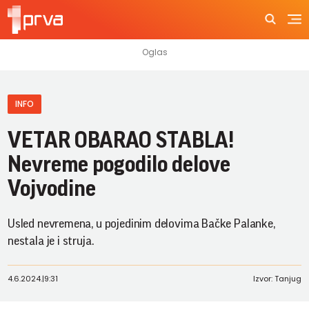
INFO
VETAR OBARAO STABLA!
Nevreme pogodilo delove
Vojvodine
Usled nevremena, u pojedinim delovima Bačke Palanke,
nestala je i struja.
4.6.2024.
|
9:31
Izvor: Tanjug