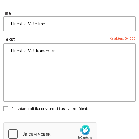
Ime
Karaktera:
0
/
1500
Tekst
Prihvatam
politiku privatnosti
i
uslove korišćenja