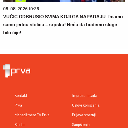
09. 08. 2026 10:26
VUČIĆ ODBRUSIO SVIMA KOJI GA NAPADAJU: Imamo
samo jednu stolicu – srpsku! Neću da budemo sluge
bilo čije!
Kontakt
Impresum sajta
Prva
Uslovi korišćenja
Menadžment TV Prva
Prijava smetnji
Studio
Saopštenja