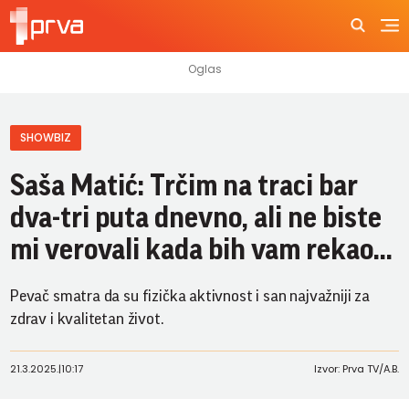
SHOWBIZ
Saša Matić: Trčim na traci bar
dva-tri puta dnevno, ali ne biste
mi verovali kada bih vam rekao...
Pevač smatra da su fizička aktivnost i san najvažniji za
zdrav i kvalitetan život.
21.3.2025.
|
10:17
Izvor: Prva TV/A.B.