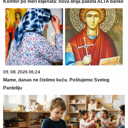
Komfor po meri klijenata: nova linija paketa ALTA banke
09. 08. 2026 06:24
Mame, danas ne čistimo kuću. Poštujemo Svetog
Panteliju