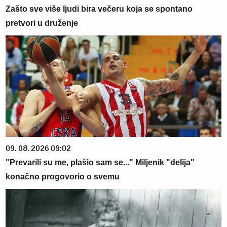
Zašto sve više ljudi bira večeru koja se spontano
pretvori u druženje
09. 08. 2026 09:02
"Prevarili su me, plašio sam se..." Miljenik "delija"
konačno progovorio o svemu