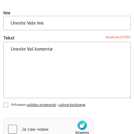
Ime
Karaktera:
0
/
1500
Tekst
Prihvatam
politiku privatnosti
i
uslove korišćenja