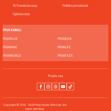
16:9 podešavanja
Politika privatnosti
Oglašavanje
PRVA KANALI
PRVAPLUS
PRVAKICK
PRVAMAX
PRVALIFE
PRVAWORLD
PRVAFILES
Pratite nas
Copyright © 2010 - 2026 Prva Srpska Televizija. Sva
prava zadržana.