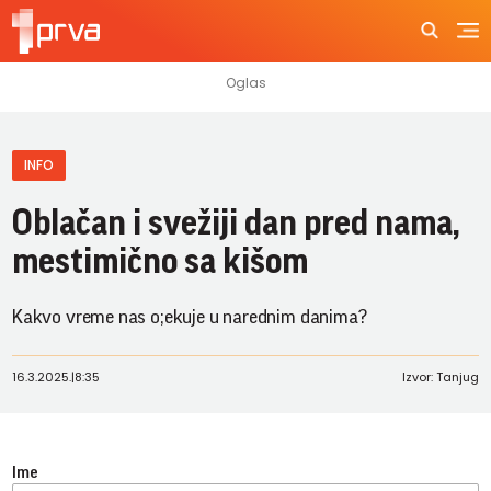
INFO
Oblačan i svežiji dan pred nama,
mestimično sa kišom
Kakvo vreme nas o;ekuje u narednim danima?
16.3.2025.
|
8:35
Izvor: Tanjug
Ime