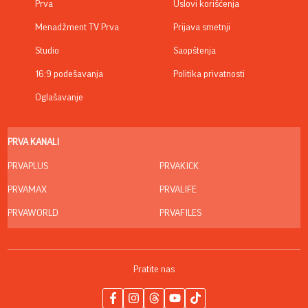
Prva
Uslovi korišćenja
Menadžment TV Prva
Prijava smetnji
Studio
Saopštenja
16:9 podešavanja
Politika privatnosti
Oglašavanje
PRVA KANALI
PRVAPLUS
PRVAKICK
PRVAMAX
PRVALIFE
PRVAWORLD
PRVAFILES
Pratite nas