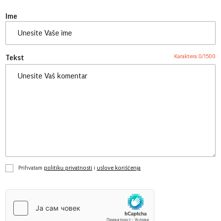
Ime
Karaktera:
0
/
1500
Tekst
Prihvatam
politiku privatnosti
i
uslove korišćenja