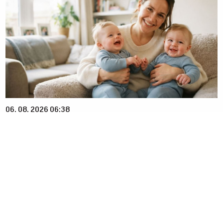
06. 08. 2026 06:38
Da li je genetika zaslužna za rađanje blizanaca? Istina o
naslednim faktorima i blizanačkoj trudnoći
07. 08. 2026 08:59
Преко 4000 људи заражено еболом у Конгу:
Повећава се број смртних случајева