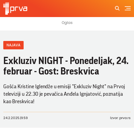
NAJAVA
Exkluziv NIGHT - Ponedeljak, 24.
februar - Gost: Breskvica
Gošća Kristine Iglendže u emisiji "Exkluziv Night" na Prvoj
televiziji u 22.30 je pevačica Anđela Ignjatović, poznatija
kao Breskvica!
24.2.2025.
|
9:59
Izvor: prva.rs