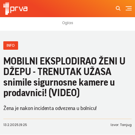
INFO
MOBILNI EKSPLODIRAO ŽENI U
DŽEPU - TRENUTAK UŽASA
snimile sigurnosne kamere u
prodavnici! (VIDEO)
Žena je nakon incidenta odvezena u bolnicu!
13.2.2025.
|
9:25
Izvor: Tanjug