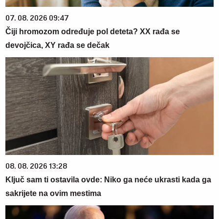
07. 08. 2026 09:47
Čiji hromozom određuje pol deteta? XX rađa se
devojčica, XY rađa se dečak
08. 08. 2026 13:28
Ključ sam ti ostavila ovde: Niko ga neće ukrasti kada ga
sakrijete na ovim mestima