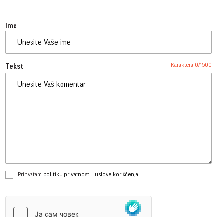
Ime
Karaktera:
0
/
1500
Tekst
Prihvatam
politiku privatnosti
i
uslove korišćenja