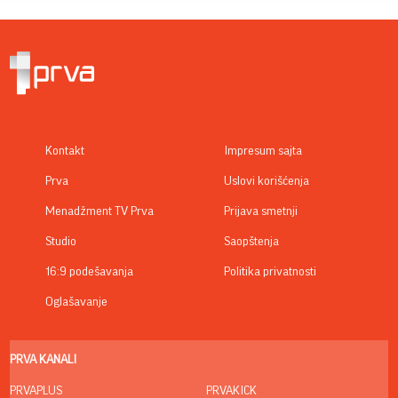
Kontakt
Impresum sajta
Prva
Uslovi korišćenja
Menadžment TV Prva
Prijava smetnji
Studio
Saopštenja
16:9 podešavanja
Politika privatnosti
Oglašavanje
PRVA KANALI
PRVAPLUS
PRVAKICK