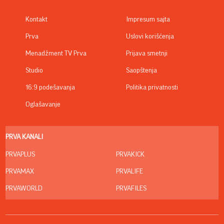
Kontakt
Impresum sajta
Prva
Uslovi korišćenja
Menadžment TV Prva
Prijava smetnji
Studio
Saopštenja
16:9 podešavanja
Politika privatnosti
Oglašavanje
PRVA KANALI
PRVAPLUS
PRVAKICK
PRVAMAX
PRVALIFE
PRVAWORLD
PRVAFILES