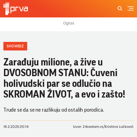
SHOWBIZ
Zarađuju milione, a žive u
DVOSOBNOM STANU: Čuveni
holivudski par se odlučio na
SKROMAN ŽIVOT, a evo i zašto!
Trude se da se ne razlikuju od ostalih porodica.
16.2.2025.
|
10:14
Izvor: 24sedam.rs/Kristina Lučković