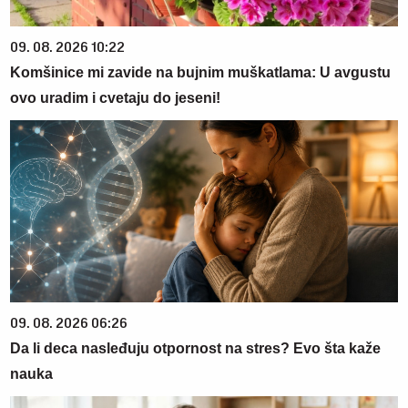
09. 08. 2026 10:22
Komšinice mi zavide na bujnim muškatlama: U avgustu
ovo uradim i cvetaju do jeseni!
09. 08. 2026 06:26
Da li deca nasleđuju otpornost na stres? Evo šta kaže
nauka