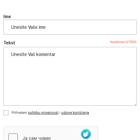
Ime
Karaktera:
0
/
1500
Tekst
Prihvatam
politiku privatnosti
i
uslove korišćenja